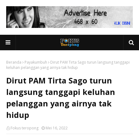
Beranda
Payakumbuh
Dirut PAM Tirta Sago turun langsung tanggapi
keluhan pelanggan yang airnya tak hidup
Dirut PAM Tirta Sago turun
langsung tanggapi keluhan
pelanggan yang airnya tak
hidup
Fokus teropong
Mei 16, 2022