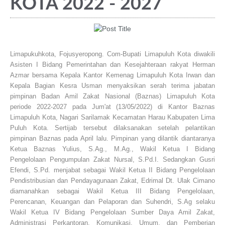
KOTA 2022 - 2027
Limapukuhkota, Fojusyeropong. Com-Bupati Limapuluh Kota diwakili
Asisten I Bidang Pemerintahan dan Kesejahteraan rakyat Herman
Azmar bersama Kepala Kantor Kemenag Limapuluh Kota Irwan dan
Kepala Bagian Kesra Usman menyaksikan serah terima jabatan
pimpinan Badan Amil Zakat Nasional (Baznas) Limapuluh Kota
periode 2022-2027 pada Jum'at (13/05/2022) di Kantor Baznas
Limapuluh Kota, Nagari Sarilamak Kecamatan Harau Kabupaten Lima
Puluh Kota. Sertijab tersebut dilaksanakan setelah pelantikan
pimpinan Baznas pada April lalu. Pimpinan yang dilantik diantaranya
Ketua Baznas Yulius, S.Ag., M.Ag., Wakil Ketua I Bidang
Pengelolaan Pengumpulan Zakat Nursal, S.Pd.I. Sedangkan Gusri
Efendi, S.Pd. menjabat sebagai Wakil Ketua II Bidang Pengelolaan
Pendistribusian dan Pendayagunaan Zakat, Edrimal Dt. Ulak Cimano
diamanahkan sebagai Wakil Ketua III Bidang Pengelolaan,
Perencanan, Keuangan dan Pelaporan dan Suhendri, S.Ag selaku
Wakil Ketua IV Bidang Pengelolaan Sumber Daya Amil Zakat,
Administrasi Perkantoran, Komunikasi, Umum, dan Pemberian