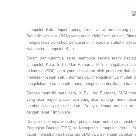
Limapuluh Kota, Fijusteropong. Com- Untuk mendukung p
Statistik Nasional (SSN) yang andal,efektif dan efisien, Di
mengadakan workshop penyusunan metadata statistik sektor
Kabupaten Limapuluh Kota.
Dalam sambutannya serta membuka secara resmi kegiata
Limapuluh Kota, Ir. Eki Hari Purnama, M.Si mengatakan ba
Indonesia (SDI), data yang dihasilkan oleh produsen data h
mendeskripsikan satu informasi dan menjadikannya mudah di
pengelolaan data dan informasi, menghindari duplikasi data 
Dengan memiliki meta data, Ir. Eki Hari Purmana, M.Si m
yang akan terjadi pada masa yang akan datang, menentukan p
hambatan yang akan dihadapi. "Artinya, dengan memiliki me
dengan tepat," imbuhnya.
Dengan dibukanya workshop penyusunan metadata statistik sek
Perangkat Daerah (OPD) se Kabupaten Limapuluh Kota , Kad
dapat meningkatkan kapasitas SDM dalam mengembangkan d