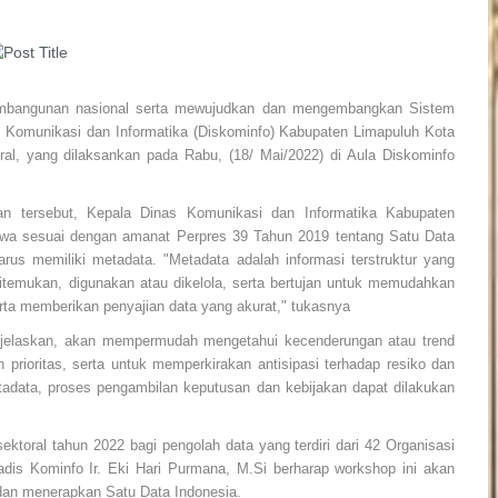
embangunan nasional serta mewujudkan dan mengembangkan Sistem
nas Komunikasi dan Informatika (Diskominfo) Kabupaten Limapuluh Kota
al, yang dilaksankan pada Rabu, (18/ Mai/2022) di Aula Diskominfo
n tersebut, Kepala Dinas Komunikasi dan Informatika Kabupaten
hwa sesuai dengan amanat Perpres 39 Tahun 2019 tentang Satu Data
arus memiliki metadata. "Metadata adalah informasi terstruktur yang
temukan, digunakan atau dikelola, serta bertujan untuk memudahkan
serta memberikan penyajian data yang akurat," tukasnya
enjelaskan, akan mempermudah mengetahui kecenderungan atau trend
rioritas, serta untuk memperkirakan antisipasi terhadap resiko dan
tadata, proses pengambilan keputusan dan kebijakan dapat dilakukan
toral tahun 2022 bagi pengolah data yang terdiri dari 42 Organisasi
is Kominfo Ir. Eki Hari Purmana, M.Si berharap workshop ini akan
an menerapkan Satu Data Indonesia.