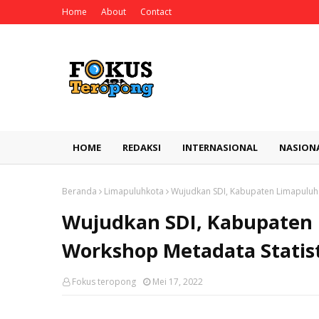
Home
About
Contact
HOME
REDAKSI
INTERNASIONAL
NASION
Beranda
Limapuluhkota
Wujudkan SDI, Kabupaten Limapuluh 
Wujudkan SDI, Kabupaten 
Workshop Metadata Statist
Fokus teropong
Mei 17, 2022