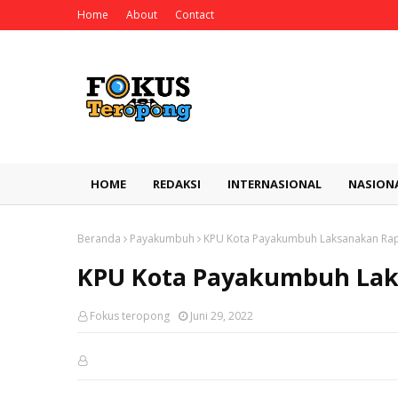
Home
About
Contact
HOME
REDAKSI
INTERNASIONAL
NASION
Beranda
Payakumbuh
KPU Kota Payakumbuh Laksanakan Rap
KPU Kota Payakumbuh Lak
Fokus teropong
Juni 29, 2022