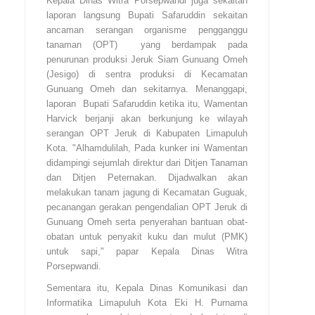
Kepala Dinas Witra Porsepwandi juga sekaitan
laporan langsung Bupati Safaruddin sekaitan
ancaman serangan organisme pengganggu
tanaman (OPT) yang berdampak pada
penurunan produksi Jeruk Siam Gunuang Omeh
(Jesigo) di sentra produksi di Kecamatan
Gunuang Omeh dan sekitarnya. Menanggapi,
laporan Bupati Safaruddin ketika itu, Wamentan
Harvick berjanji akan berkunjung ke wilayah
serangan OPT Jeruk di Kabupaten Limapuluh
Kota. "Alhamdulilah, Pada kunker ini Wamentan
didampingi sejumlah direktur dari Ditjen Tanaman
dan Ditjen Peternakan. Dijadwalkan akan
melakukan tanam jagung di Kecamatan Guguak,
pecanangan gerakan pengendalian OPT Jeruk di
Gunuang Omeh serta penyerahan bantuan obat-
obatan untuk penyakit kuku dan mulut (PMK)
untuk sapi," papar Kepala Dinas Witra
Porsepwandi.
Sementara itu, Kepala Dinas Komunikasi dan
Informatika Limapuluh Kota Eki H. Purnama