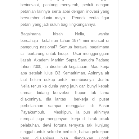
berinovasi, pantang menyerah, peduli dengan
petanian lainnya serta abai dengan inovasi yang
bersumber dunia maya. Pendek cerita figur
petani yang jadi suluh bagi lingkungannya.
Bagaimana kisah Nelia, wanita
bersahaja kelahiran tahun 1974 nini muncul di
panggung nasional? Semua berawal bagaimana
ia bertarung untuk hidup. Usai menggenggam
ijazah Akademi Maritim Sapta Samudra Padang
tahun 2000, ia diselimuti kegalauan. Mau kerja
apa setelah lulus D3 Kemaritiman. Asinnya air
laut belum cukup untuk membiusnya. Justru
Nelia terjun ke dunia yang jauh dari bunyi kepak
camar, bidang konveksi. Itupun tak lama
dilakoninya, dia lantas berkerja di pusat
perbelanjaan sampai menggalas di Pasar
Payakumbuh. Meskipun, ia pun akhirnya
sempat juga mengenyam kerja di hiruk pikuk
pelabuhan, dewi fortuna ternyata tak kunjung
singgah untuk sekedar berbisik, bahwa pekerjaan
yang dijalaninya bisa diandalkan untuk