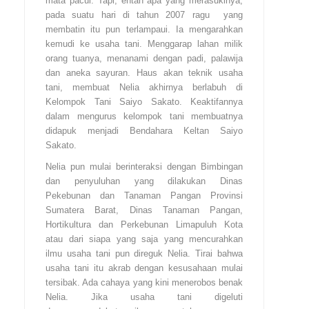
mata pacul. Tapi, entah apa yang merasukinya,
pada suatu hari di tahun 2007 ragu yang
membatin itu pun terlampaui. Ia mengarahkan
kemudi ke usaha tani. Menggarap lahan milik
orang tuanya, menanami dengan padi, palawija
dan aneka sayuran. Haus akan teknik usaha
tani, membuat Nelia akhirnya berlabuh di
Kelompok Tani Saiyo Sakato. Keaktifannya
dalam mengurus kelompok tani membuatnya
didapuk menjadi Bendahara Keltan Saiyo
Sakato.
Nelia pun mulai berinteraksi dengan Bimbingan
dan penyuluhan yang dilakukan Dinas
Pekebunan dan Tanaman Pangan Provinsi
Sumatera Barat, Dinas Tanaman Pangan,
Hortikultura dan Perkebunan Limapuluh Kota
atau dari siapa yang saja yang mencurahkan
ilmu usaha tani pun direguk Nelia. Tirai bahwa
usaha tani itu akrab dengan kesusahaan mulai
tersibak. Ada cahaya yang kini menerobos benak
Nelia. Jika usaha tani digeluti