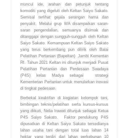
muncul ide, arahan dan petunjuk tentang
komoditi yang digeluti oleh Keltan Saiyo Sakato.
Semisal terlihat gejala serangan hama dan
penyakit. Melalui grup WA disampaikan saran-
saran pengendalian, semuanya disimak dan
ditanggapi dengan sungguh-sungguh oleh Keltan
Saiyo Sakato. Kemampuan Keltan Saiyo Sakato
yang terus berkembang pun dilirik oleh Balai
Pelatihan Pertanian (Bapeltan) Jambi Kementan
RI. Tahun 2021 Keltan ini ditunjuk menjadi Pusat
Pelatihan Pertanian dan Perdesaan Swadaya
(P4S) kelas Madya sebagai strategi
Kementerian Pertanian untuk menularkan inovasi
di tingkat pedesaan.
Berbekal keaktifan di kegiatan kelompok tani,
bimbingan teknis/pelatihan serta kursus-kursus
yang diikuti, Nelia Irawati ditunjuk sebagai Ketua
P4S Saiyo Sakato. Faktor pendukung P4S
dipusatkan di Keltan Saiyo Sakato tersedianya
lahan usaha tani dengan total luas lahan 14
hektar yang terdiri dari lahan perkebunan 10