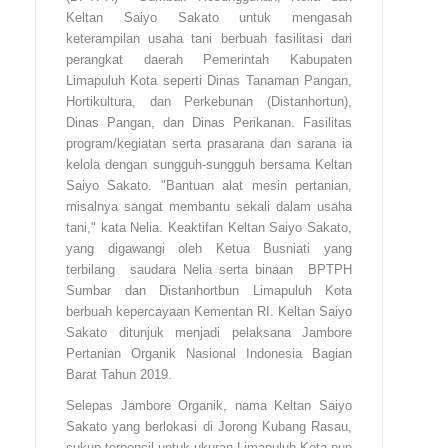
Keltan Saiyo Sakato untuk mengasah
keterampilan usaha tani berbuah fasilitasi dari
perangkat daerah Pemerintah Kabupaten
Limapuluh Kota seperti Dinas Tanaman Pangan,
Hortikultura, dan Perkebunan (Distanhortun),
Dinas Pangan, dan Dinas Perikanan. Fasilitas
program/kegiatan serta prasarana dan sarana ia
kelola dengan sungguh-sungguh bersama Keltan
Saiyo Sakato. "Bantuan alat mesin pertanian,
misalnya sangat membantu sekali dalam usaha
tani," kata Nelia. Keaktifan Keltan Saiyo Sakato,
yang digawangi oleh Ketua Busniati yang
terbilang saudara Nelia serta binaan BPTPH
Sumbar dan Distanhortbun Limapuluh Kota
berbuah kepercayaan Kementan RI. Keltan Saiyo
Sakato ditunjuk menjadi pelaksana Jambore
Pertanian Organik Nasional Indonesia Bagian
Barat Tahun 2019.
Selepas Jambore Organik, nama Keltan Saiyo
Sakato yang berlokasi di Jorong Kubang Rasau,
cukup terpencil untuk ukuran Limapuluh Kota pun