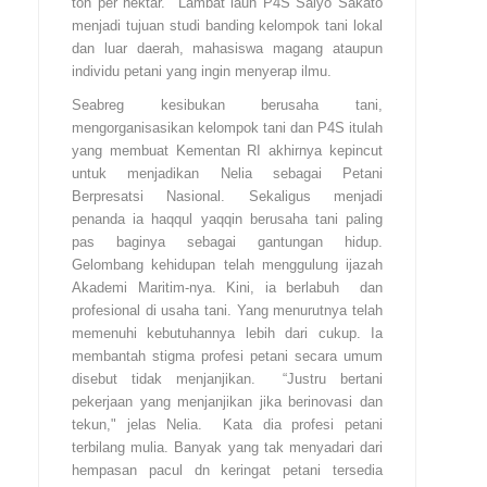
ton per hektar. Lambat laun P4S Saiyo Sakato
menjadi tujuan studi banding kelompok tani lokal
dan luar daerah, mahasiswa magang ataupun
individu petani yang ingin menyerap ilmu.
Seabreg kesibukan berusaha tani,
mengorganisasikan kelompok tani dan P4S itulah
yang membuat Kementan RI akhirnya kepincut
untuk menjadikan Nelia sebagai Petani
Berpresatsi Nasional. Sekaligus menjadi
penanda ia haqqul yaqqin berusaha tani paling
pas baginya sebagai gantungan hidup.
Gelombang kehidupan telah menggulung ijazah
Akademi Maritim-nya. Kini, ia berlabuh dan
profesional di usaha tani. Yang menurutnya telah
memenuhi kebutuhannya lebih dari cukup. Ia
membantah stigma profesi petani secara umum
disebut tidak menjanjikan. “Justru bertani
pekerjaan yang menjanjikan jika berinovasi dan
tekun," jelas Nelia. Kata dia profesi petani
terbilang mulia. Banyak yang tak menyadari dari
hempasan pacul dn keringat petani tersedia