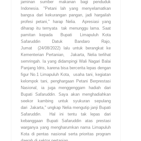
jaminan sumber makanan bagi penduduk
Indonesia. "Petani lah yang menyelamatkan
bangsa dari kekurangan pangan, jadi hargailah
profesi petani," harap Nelia. Apresiasi yang
diharap itu ternyata tak menunggu lama. Saat
pamitan kepada Bupati Limapuluh Kota
Safaruddin Datuk Bandaro Rajo,
Jumat (24/08/2022) lalu untuk berangkat ke
Kementerian Pertanian, Jakarta, Nelia terlihat
semringah. Ia yang didampingi Wali Nagari Balai
Panjang Idris, karena bisa bercerita lepas dengan
figur No.1 Limapuluh Kota, usaha tani, kegiatan
kelompok tani, penghargaan Petani Berprestasi
Nasional, ia juga menggenggam hadiah dari
Bupati Safaruddin. Saya akan menghadiahkan
seekor kambing untuk syukuran sepulang
dari Jakarta," ungkap Nelia mengutip janji Bupati
Safaruddin. Hal ini tentu tak lepas dari
kebanggaan Bupati Safaruddin atas prestasi
warganya yang mengharumkan nama Limapuluh
Kota di pentas nasional serta prioritas program
daerah di sektor pertanian.