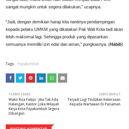
sangat mungkin untuk segera dilakukan,” ucapnya.
“Jadi, dengan demikian harap kita nantinya pendampingan
kepada pelaku UMKM yang dikatakan Pak Wali Kota tadi akan
lebih maksimal lagi. Sehingga produk yang dipasarkan
semuanya memiliki izin edar dan aman,” pungkasnya. (
Habib
)
Tags:
Payakumbuh
LEBIH LAMA
LEBIH BARU
Wako Riza Falepi : Jika Tak Ada
Terjadi Lagi Tindakan Kekerasan
Halangan, Kantor Loka Wilayah
Kepada Wartawan Di Pariaman
Kerja Kota Payakumbuh Segera
Dibangun
POSTING KOMENTAR