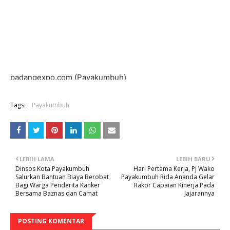
padangexpo.com (Payakumbuh)
Penyerahan surat tugas kepada Asisten I Dafrul Pasi
Tags:
Payakumbuh
sebagai Pelaksana Tugas (Plt. Sekretaris Daerah Kota
Payakumbuh dilaksanakan saat apel pagi ASN Pemerintah
Kota Payakumbuh, di halaman balai kota,Senin (26/9).
LEBIH LAMA
LEBIH BARU
Dinsos Kota Payakumbuh
Hari Pertama Kerja, Pj Wako
SKersebut diserahkan oleh Pj.
Salurkan Bantuan Biaya Berobat
Payakumbuh Rida Ananda Gelar
Bagi Warga Penderita Kanker
Rakor Capaian Kinerja Pada
Bersama Baznas dan Camat
Jajarannya
POSTING KOMENTAR