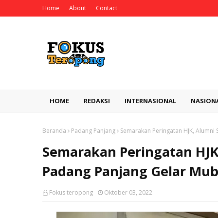
Home
About
Contact
HOME
REDAKSI
INTERNASIONAL
NASION
Beranda
Padang Panjang
Semarakan Peringatan HJK, Alumni
Semarakan Peringatan HJ
Padang Panjang Gelar Mub
Fokus teropong
Oktober 03, 2022