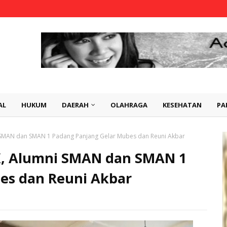
AL
HUKUM
DAERAH
OLAHRAGA
KESEHATAN
PA
 SMAN dan SMAN 1 Padang Panjang Gelar Mubes dan Reuni Akbar
K, Alumni SMAN dan SMAN 1
es dan Reuni Akbar