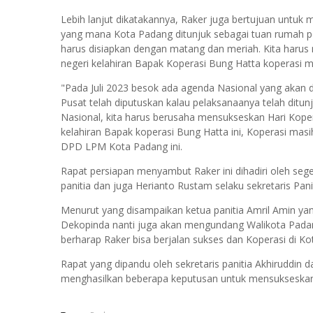
Lebih lanjut dikatakannya, Raker juga bertujuan untuk
yang mana Kota Padang ditunjuk sebagai tuan rumah p
harus disiapkan dengan matang dan meriah. Kita haru
negeri kelahiran Bapak Koperasi Bung Hatta koperasi ma
"Pada Juli 2023 besok ada agenda Nasional yang akan d
Pusat telah diputuskan kalau pelaksanaanya telah ditu
Nasional, kita harus berusaha mensukseskan Hari Kopera
kelahiran Bapak koperasi Bung Hatta ini, Koperasi masi
DPD LPM Kota Padang ini.
Rapat persiapan menyambut Raker ini dihadiri oleh seg
panitia dan juga Herianto Rustam selaku sekretaris Pan
Menurut yang disampaikan ketua panitia Amril Amin y
Dekopinda nanti juga akan mengundang Walikota Padang
berharap Raker bisa berjalan sukses dan Koperasi di K
Rapat yang dipandu oleh sekretaris panitia Akhiruddin d
menghasilkan beberapa keputusan untuk mensukseskan 