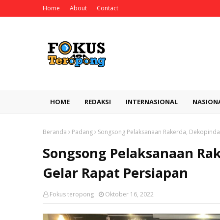
Home
About
Contact
HOME
REDAKSI
INTERNASIONAL
NASION
Beranda
Padang
Songsong Pelaksanaan Rakerda, Dekopinda 
Songsong Pelaksanaan Rak
Gelar Rapat Persiapan
Fokus teropong
Oktober 16, 2022