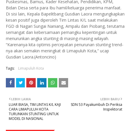
Puskesmas, Bamus, Kader Kesehatan, Pendidikan, KPM,
Bidan Desa serta para Ibu hamil/keluarga penerima manfaat.
Di sisi lain, Kepala Bapelitbang Gusdian Laora mengungkapkan
kesan positif juga diperoleh Tim Lintas K/L saat melakukan
FGD di Nagari Sungai Naniang, Ampalu dan Piobang, terutama
semangat dan kebersamaan pemangku kepentingan untuk
menurunkan angka stunting di masing-masing wilayah.
“Karenanya kita optimis percepatan penurunan stunting trend-
nya akan semakin meningkat di Limapuluh Kota,” ucap
Gusdian Laora.(Antoncino)
Tags:
Limapuluh Kota
LEBIH LAMA
LEBIH BARU
LUAR BIASA, TIM LINTAS K/L KAJI
SDN 53 Payakumbuh Di Periksa
CARA LIMAPULUH KOTA
Inspektorat
TURUNKAN STUNTING UNTUK
MODEL DI NASIONAL