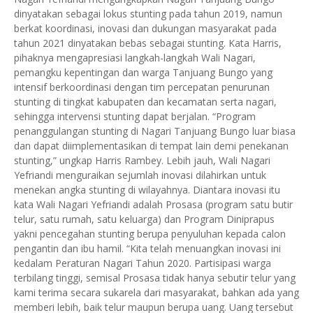
dinyatakan sebagai lokus stunting pada tahun 2019, namun
berkat koordinasi, inovasi dan dukungan masyarakat pada
tahun 2021 dinyatakan bebas sebagai stunting. Kata Harris,
pihaknya mengapresiasi langkah-langkah Wali Nagari,
pemangku kepentingan dan warga Tanjuang Bungo yang
intensif berkoordinasi dengan tim percepatan penurunan
stunting di tingkat kabupaten dan kecamatan serta nagari,
sehingga intervensi stunting dapat berjalan. “Program
penanggulangan stunting di Nagari Tanjuang Bungo luar biasa
dan dapat diimplementasikan di tempat lain demi penekanan
stunting,” ungkap Harris Rambey. Lebih jauh, Wali Nagari
Yefriandi menguraikan sejumlah inovasi dilahirkan untuk
menekan angka stunting di wilayahnya. Diantara inovasi itu
kata Wali Nagari Yefriandi adalah Prosasa (program satu butir
telur, satu rumah, satu keluarga) dan Program Diniprapus
yakni pencegahan stunting berupa penyuluhan kepada calon
pengantin dan ibu hamil. “Kita telah menuangkan inovasi ini
kedalam Peraturan Nagari Tahun 2020. Partisipasi warga
terbilang tinggi, semisal Prosasa tidak hanya sebutir telur yang
kami terima secara sukarela dari masyarakat, bahkan ada yang
memberi lebih, baik telur maupun berupa uang. Uang tersebut