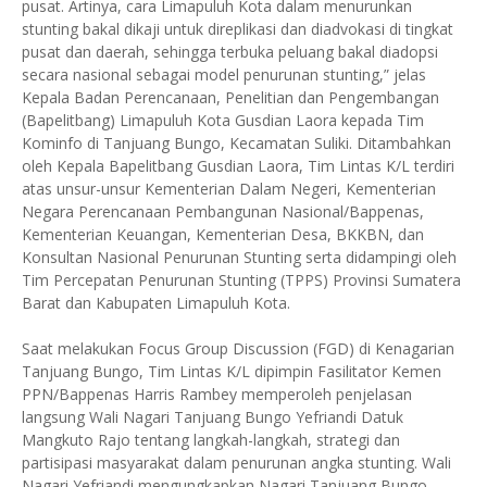
pusat. Artinya, cara Limapuluh Kota dalam menurunkan
stunting bakal dikaji untuk direplikasi dan diadvokasi di tingkat
pusat dan daerah, sehingga terbuka peluang bakal diadopsi
secara nasional sebagai model penurunan stunting,” jelas
Kepala Badan Perencanaan, Penelitian dan Pengembangan
(Bapelitbang) Limapuluh Kota Gusdian Laora kepada Tim
Kominfo di Tanjuang Bungo, Kecamatan Suliki. Ditambahkan
oleh Kepala Bapelitbang Gusdian Laora, Tim Lintas K/L terdiri
atas unsur-unsur Kementerian Dalam Negeri, Kementerian
Negara Perencanaan Pembangunan Nasional/Bappenas,
Kementerian Keuangan, Kementerian Desa, BKKBN, dan
Konsultan Nasional Penurunan Stunting serta didampingi oleh
Tim Percepatan Penurunan Stunting (TPPS) Provinsi Sumatera
Barat dan Kabupaten Limapuluh Kota.
Saat melakukan Focus Group Discussion (FGD) di Kenagarian
Tanjuang Bungo, Tim Lintas K/L dipimpin Fasilitator Kemen
PPN/Bappenas Harris Rambey memperoleh penjelasan
langsung Wali Nagari Tanjuang Bungo Yefriandi Datuk
Mangkuto Rajo tentang langkah-langkah, strategi dan
partisipasi masyarakat dalam penurunan angka stunting. Wali
Nagari Yefriandi mengungkapkan Nagari Tanjuang Bungo