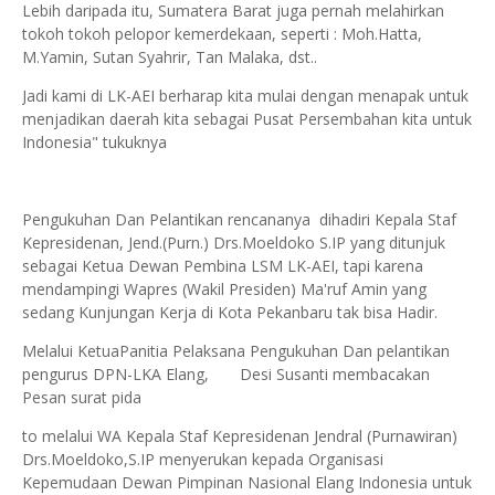
Lebih daripada itu, Sumatera Barat juga pernah melahirkan
tokoh tokoh pelopor kemerdekaan, seperti : Moh.Hatta,
M.Yamin, Sutan Syahrir, Tan Malaka, dst..
Jadi kami di LK-AEI berharap kita mulai dengan menapak untuk
menjadikan daerah kita sebagai Pusat Persembahan kita untuk
Indonesia" tukuknya
Pengukuhan Dan Pelantikan rencananya dihadiri Kepala Staf
Kepresidenan, Jend.(Purn.) Drs.Moeldoko S.IP yang ditunjuk
sebagai Ketua Dewan Pembina LSM LK-AEI, tapi karena
mendampingi Wapres (Wakil Presiden) Ma'ruf Amin yang
sedang Kunjungan Kerja di Kota Pekanbaru tak bisa Hadir.
Melalui KetuaPanitia Pelaksana Pengukuhan Dan pelantikan
pengurus DPN-LKA Elang, Desi Susanti membacakan
Pesan surat pida
to melalui WA Kepala Staf Kepresidenan Jendral (Purnawiran)
Drs.Moeldoko,S.IP menyerukan kepada Organisasi
Kepemudaan Dewan Pimpinan Nasional Elang Indonesia untuk