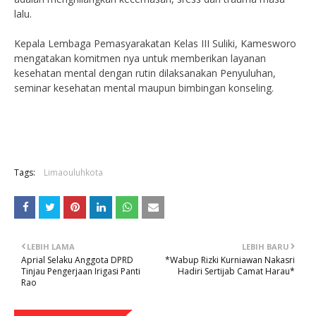
lalu.
Kepala Lembaga Pemasyarakatan Kelas III Suliki, Kamesworo
mengatakan komitmen nya untuk memberikan layanan
kesehatan mental dengan rutin dilaksanakan Penyuluhan,
seminar kesehatan mental maupun bimbingan konseling.
Navigasi
pos
Tags:
Limaouluhkota
LEBIH LAMA
LEBIH BARU
Aprial Selaku Anggota DPRD
*Wabup Rizki Kurniawan Nakasri
Tinjau Pengerjaan Irigasi Panti
Hadiri Sertijab Camat Harau*
Rao