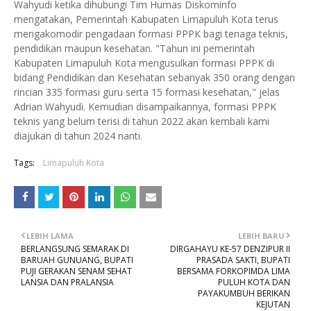
Wahyudi ketika dihubungi Tim Humas Diskominfo
mengatakan, Pemerintah Kabupaten Limapuluh Kota terus
mengakomodir pengadaan formasi PPPK bagi tenaga teknis,
pendidikan maupun kesehatan. "Tahun ini pemerintah
Kabupaten Limapuluh Kota mengusulkan formasi PPPK di
bidang Pendidikan dan Kesehatan sebanyak 350 orang dengan
rincian 335 formasi guru serta 15 formasi kesehatan," jelas
Adrian Wahyudi. Kemudian disampaikannya, formasi PPPK
teknis yang belum terisi di tahun 2022 akan kembali kami
diajukan di tahun 2024 nanti.
Tags:
Limapuluh Kota
LEBIH LAMA
LEBIH BARU
BERLANGSUNG SEMARAK DI
DIRGAHAYU KE-57 DENZIPUR II
BARUAH GUNUANG, BUPATI
PRASADA SAKTI, BUPATI
PUJI GERAKAN SENAM SEHAT
BERSAMA FORKOPIMDA LIMA
LANSIA DAN PRALANSIA
PULUH KOTA DAN
PAYAKUMBUH BERIKAN
KEJUTAN