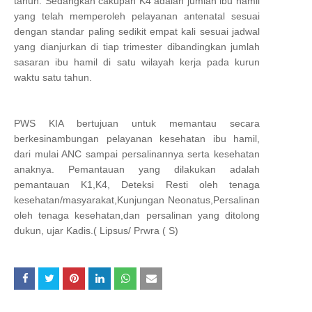
tahun. Sedangkan cakupan K4 adalah jumlah ibu hamil
yang telah memperoleh pelayanan antenatal sesuai
dengan standar paling sedikit empat kali sesuai jadwal
yang dianjurkan di tiap trimester dibandingkan jumlah
sasaran ibu hamil di satu wilayah kerja pada kurun
waktu satu tahun.
PWS KIA bertujuan untuk memantau secara
berkesinambungan pelayanan kesehatan ibu hamil,
dari mulai ANC sampai persalinannya serta kesehatan
anaknya. Pemantauan yang dilakukan adalah
pemantauan K1,K4, Deteksi Resti oleh tenaga
kesehatan/masyarakat,Kunjungan Neonatus,Persalinan
oleh tenaga kesehatan,dan persalinan yang ditolong
dukun, ujar Kadis.( Lipsus/ Prwra ( S)