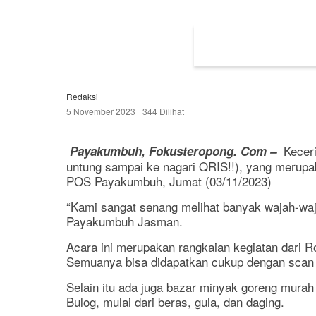
M
e
n
u
Redaksi
5 November 2023
344 Dilihat
M
o
b
Keceri
Payakumbuh, Fokusteropong. Com –
untung sampai ke nagari QRIS!!), yang merupa
i
POS Payakumbuh, Jumat (03/11/2023)
l
e
“Kami sangat senang melihat banyak wajah-wajah
Payakumbuh Jasman.
Acara ini merupakan rangkaian kegiatan dari 
Semuanya bisa didapatkan cukup dengan scan
Selain itu ada juga bazar minyak goreng mura
Bulog, mulai dari beras, gula, dan daging.