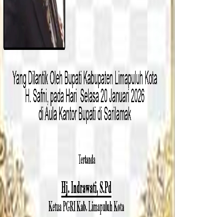
t ini. Tapi perlu diingat, kehati-hatian juga
scan barcode segala transaksi akan lebih
atakan dengan semangat Badunsanaq ini
dunsanaq ini. Karena kami lihat Payakumbuh
han ini bisa memberi kemudahan untuk
hadir ditengah masyarakat apalagi dalam
u rupaih dan disini kita jula seharga 7ribu
awah harga pasar,” terangnya.
ni ada penambahan kuota sebesar 668 yang