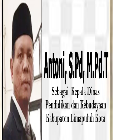
, kita memberikan akses kepada masyarakat
kepada pelaku usaha kecil dan menengah untuk
ring mengadakan iven seperti ini, apalagi saat
nti kita juga akan mengadakan kegiatan pasar
 mensukseskan kegiatan ini,” ucapnya.
akumbuh untuk menjadi kota digital. Acara
relevan dengan peningkatan transaksi digital
n memberikan manfaat yang besar bagi kita
t program kolaborasi lintas instansi
.
aksanakan. Mudah-mudahan ini satu solusi dalam