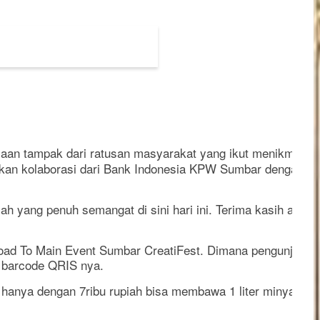
aan tampak dari ratusan masyarakat yang ikut menikmati 
kan kolaborasi dari Bank Indonesia KPW Sumbar dengan PT.
 yang penuh semangat di sini hari ini. Terima kasih atas k
Road To Main Event Sumbar CreatiFest. Dimana pengunjung b
 barcode QRIS nya.
h hanya dengan 7ribu rupiah bisa membawa 1 liter minyak g