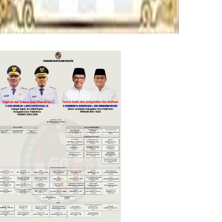
tober. Dan di November ini ada penambahan
 penyaluraanha nanti melalui PT POS