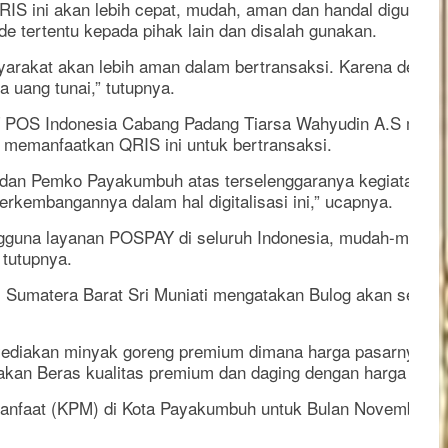
ini akan lebih cepat, mudah, aman dan handal digunakan saa
 tertentu kepada pihak lain dan disalah gunakan.
rakat akan lebih aman dalam bertransaksi. Karena dengan 
uang tunai,” tutupnya.
T POS Indonesia Cabang Padang Tiarsa Wahyudin A.S meng
memanfaatkan QRIS ini untuk bertransaksi.
g dan Pemko Payakumbuh atas terselenggaranya kegiatan Ba
rkembangannya dalam hal digitalisasi ini,” ucapnya.
pengguna layanan POSPAY di seluruh Indonesia, mudah-muda
 tutupnya.
 Sumatera Barat Sri Muniati mengatakan Bulog akan selalu 
nyediakan minyak goreng premium dimana harga pasarnya 17rib
ediakan Beras kualitas premium dan daging dengan harga di b
Manfaat (KPM) di Kota Payakumbuh untuk Bulan November i