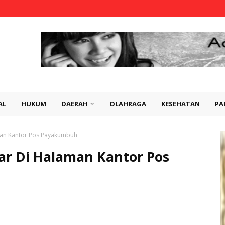
AL
HUKUM
DAERAH
OLAHRAGA
KESEHATAN
PA
an Kantor Pos Payakumbuh
r Di Halaman Kantor Pos