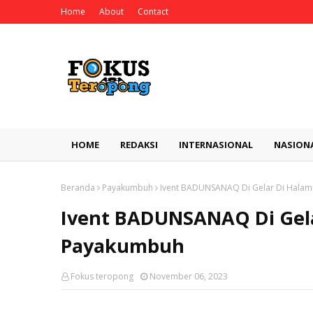
Home
About
Contact
HOME
REDAKSI
INTERNASIONAL
NASION
Beranda
Payakumbuh
Ivent BADUNSANAQ Di Gelar Di Halam
Ivent BADUNSANAQ Di Gela
Payakumbuh
Fokus teropong
November 06, 2023