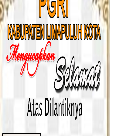
iven BADUNSANAQ! (Belanja dengan Digital,
 Pos Indonesia dan Bulog, di halaman Kantor
ehadiran kita semuanya,” kata Pj. Wali Kota
isa menikmati nasi ampera cuma 5ribu saja.
oreng premium serta bazar pangan murah dari