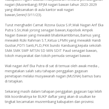
nagari (Musrenbang) RPJM nagari bawan tahun 2023-2029
yang dilaksanakan di aula kantor wali nagari
bawan,Senin(13/11/23).
Turut menghadiri Camat Rizona Guiza S.IP,Wali Nagari Arif Eka
Putra S.Sn,Wali jorong senagari bawan,Kapolsek Ampek
Nagari Bawan yang mewakili bhabinkamtibmas,Bamus yang
mewakili Rizki Rahman S.T,Ketua LPMN yang mewakili Handi
Gustiar,PDTI Santi,PLD,PKK bundo Kanduang,kepala sekolah
SMA SMK SMP MTSN SD MIN SDIT Paud senagari bawan,
tokoh masyarakat dan tokoh pemuda senagari bawan.
Wali nagari Arif Eka Putra dl sat di temuai oleh awak media ,
mengatakan salah satu tahapan penggalian gagasan
penetapan melalui musyawarah nagari (MUSNA) bamus baru
di tetapkan.
Sekarang masih dalam tahapan penggalian gagasan tapi lebih
titik koordinatnya ke BUKP daftar yang akan di usulkan ke
tingkat kecamatan musrembang kabupaten dan provinsi.