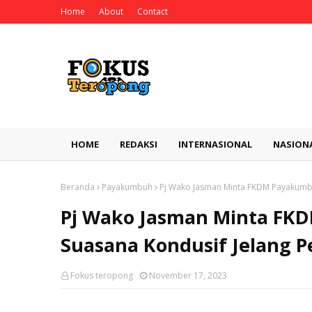
Home
About
Contact
HOME
REDAKSI
INTERNASIONAL
NASION
Beranda
Payakumbuh
Pj Wako Jasman Minta FKDM Payakumbu
Pj Wako Jasman Minta FK
Suasana Kondusif Jelang P
Fokus teropong
November 17, 2023