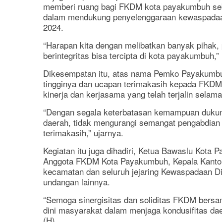
memberi ruang bagi FKDM kota payakumbuh seba
dalam mendukung penyelenggaraan kewaspadaan 
2024.
“Harapan kita dengan melibatkan banyak pihak, 
berintegritas bisa tercipta di kota payakumbuh,”
Dikesempatan itu, atas nama Pemko Payakumbuh
tingginya dan ucapan terimakasih kepada FKDM 
kinerja dan kerjasama yang telah terjalin sela
“Dengan segala keterbatasan kemampuan dukung
daerah, tidak mengurangi semangat pengabdian
terimakasih,” ujarnya.
Kegiatan itu juga dihadiri, Ketua Bawaslu Kota 
Anggota FKDM Kota Payakumbuh, Kepala Kantor
kecamatan dan seluruh jejaring Kewaspadaan D
undangan lainnya.
“Semoga sinergisitas dan soliditas FKDM bers
dini masyarakat dalam menjaga kondusifitas dae
(H)