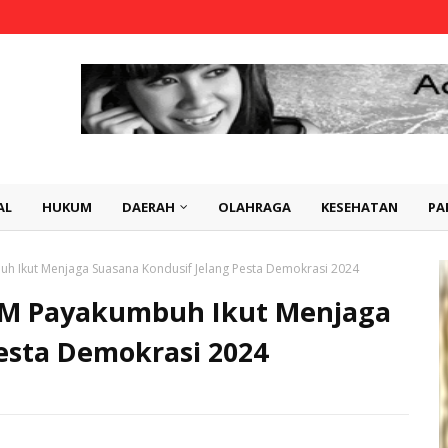
AL
HUKUM
DAERAH
OLAHRAGA
KESEHATAN
PA
h Ikut Menjaga Suasana Kondusif Jelang Pesta Demokrasi 2024
DM Payakumbuh Ikut Menjaga
esta Demokrasi 2024