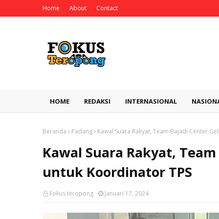
Home
About
Contact
HOME
REDAKSI
INTERNASIONAL
NASION
Beranda
Padang
Kawal Suara Rakyat, Team Bajadi Center Gel
Kawal Suara Rakyat, Team 
untuk Koordinator TPS
Fokus teropong
Januari 17, 2024