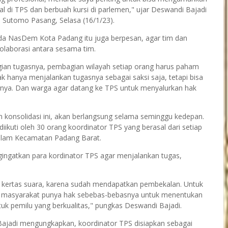
l di TPS dan berbuah kursi di parlemen," ujar Deswandi Bajadi
 Sutomo Pasang, Selasa (16/1/23).
a NasDem Kota Padang itu juga berpesan, agar tim dan
kolaborasi antara sesama tim.
bagian tugasnya, pembagian wilayah setiap orang harus paham
ak hanya menjalankan tugasnya sebagai saksi saja, tetapi bisa
rnya. Dan warga agar datang ke TPS untuk menyalurkan hak
konsolidasi ini, akan berlangsung selama seminggu kedepan.
iikuti oleh 30 orang koordinator TPS yang berasal dari setiap
n dalam Kecamatan Padang Barat.
ingatkan para kordinator TPS agar menjalankan tugas,
i kertas suara, karena sudah mendapatkan pembekalan. Untuk
a masyarakat punya hak sebebas-bebasnya untuk menentukan
ntuk pemilu yang berkualitas," pungkas Deswandi Bajadi.
ajadi mengungkapkan, koordinator TPS disiapkan sebagai