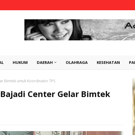
AL
HUKUM
DAERAH
OLAHRAGA
KESEHATAN
PA
ar Bimtek untuk Koordinator TPS
Bajadi Center Gelar Bimtek