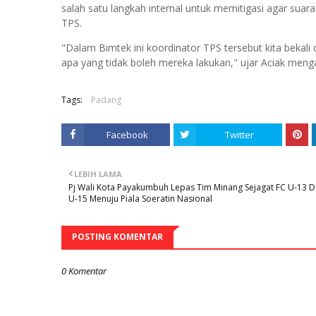
salah satu langkah internal untuk memitigasi agar suar
TPS.
"Dalam Bimtek ini koordinator TPS tersebut kita beka
apa yang tidak boleh mereka lakukan," ujar Aciak mengak
Tags:
Padang
Facebook
Twitter
LEBIH LAMA
Pj Wali Kota Payakumbuh Lepas Tim Minang Sejagat FC U-13 
U-15 Menuju Piala Soeratin Nasional
POSTING KOMENTAR
0 Komentar