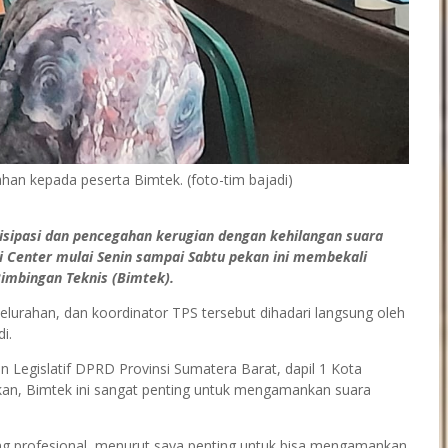
an kepada peserta Bimtek. (foto-tim bajadi)
sipasi dan pencegahan kerugian dengan kehilangan suara
 Center mulai Senin sampai Sabtu pekan ini membekali
Bimbingan Teknis (Bimtek).
elurahan, dan koordinator TPS tersebut dihadari langsung oleh
i.
n Legislatif DPRD Provinsi Sumatera Barat, dapil 1 Kota
kan, Bimtek ini sangat penting untuk mengamankan suara
g profesional, menurut saya penting untuk bisa mengamankan