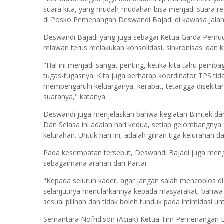
suara kita, yang mudah-mudahan bisa menjadi suara rea
di Posko Pemenangan Deswandi Bajadi di kawasa Jalan
Deswandi Bajadi yang juga sebagai Ketua Garda Pemud
relawan terus melakukan konsolidasi, sinkronisasi dan 
"Hal ini menjadi sangat penting, ketika kita tahu pem
tugas-tugasnya. Kita juga berharap koordinator TPS tid
mempengaruhi keluarganya, kerabat, tetangga disekita
suaranya," katanya.
Deswandi juga menjelaskan bahwa kegiatan Bimtek dan 
Dan Selasa ini adalah hari kedua, setiap gelombangnya d
kelurahan. Untuk hari ini, adalah giliran tiga keluraha
Pada kesempatan tersebut, Deswandi Bajadi juga meng
sebagaimana arahan dari Partai.
"Kepada seluruh kader, agar jangan salah mencoblos d
selanjutnya menularkannya kepada masyarakat, bahw
sesuai pilihan dan tidak boleh tunduk pada intimidasi u
Semantara Nofridison (Aciak) Ketua Tim Pemenangan B