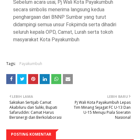
Sebelum acara usai, Pj Wali Kota Payakumbuh
secara simbolis menerima langsung kedua
penghargaan dari BNNP Sumbar yang turut
didampingi semua unsur Fokpimda serta dihadiri
seluruh kepala OPD, Camat, Lurah serta tokoh
masyarakat Kota Payakumbuh
Tags:
Payakumbuh
LEBIH LAMA
LEBIH BARU
Saksikan Sertijab Camat
Pj Wali Kota Payakumbuh Lepas
Akabiluru dan Suliki, Bupati
Tim Minang Sejagat FC U-13 Dan
Safaruddin: Camat Harus
U-15 Menuju Piala Soeratin
Bersinergi dan Berkolaborasi
Nasional
POSTING KOMENTAR