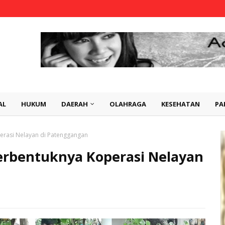
AL
HUKUM
DAERAH
OLAHRAGA
KESEHATAN
PA
erasi Nelayan di Patenggangan
erbentuknya Koperasi Nelayan