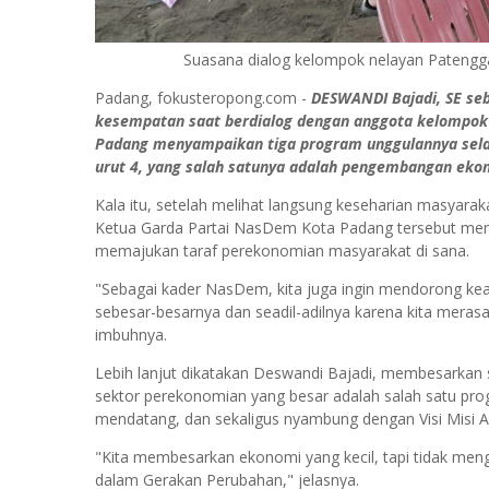
Suasana dialog kelompok nelayan Patengga
Padang, fokusteropong.com -
DESWANDI Bajadi, SE se
kesempatan saat berdialog dengan anggota kelompok 
Padang menyampaikan tiga program unggulannya selak
urut 4, yang salah satunya adalah pengembangan eko
Kala itu, setelah melihat langsung keseharian masyara
Ketua Garda Partai NasDem Kota Padang tersebut meny
memajukan taraf perekonomian masyarakat di sana.
"Sebagai kader NasDem, kita juga ingin mendorong kead
sebesar-besarnya dan seadil-adilnya karena kita merasa
imbuhnya.
Lebih lanjut dikatakan Deswandi Bajadi, membesarkan 
sektor perekonomian yang besar adalah salah satu pro
mendatang, dan sekaligus nyambung dengan Visi Misi
"Kita membesarkan ekonomi yang kecil, tapi tidak menge
dalam Gerakan Perubahan," jelasnya.