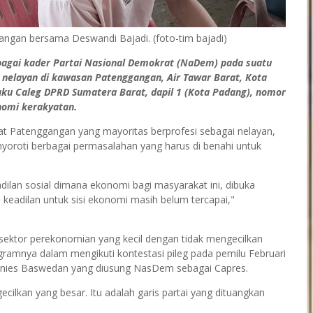
ngan bersama Deswandi Bajadi. (foto-tim bajadi)
bagai kader Partai Nasional Demokrat (NaDem) pada suatu
nelayan di kawasan Patenggangan, Air Tawar Barat, Kota
u Caleg DPRD Sumatera Barat, dapil 1 (Kota Padang), nomor
nomi kerakyatan.
kat Patenggangan yang mayoritas berprofesi sebagai nelayan,
oroti berbagai permasalahan yang harus di benahi untuk
ilan sosial dimana ekonomi bagi masyarakat ini, dibuka
 keadilan untuk sisi ekonomi masih belum tercapai,"
sektor perekonomian yang kecil dengan tidak mengecilkan
gramnya dalam mengikuti kontestasi pileg pada pemilu Februari
 Anies Baswedan yang diusung NasDem sebagai Capres.
cilkan yang besar. Itu adalah garis partai yang dituangkan