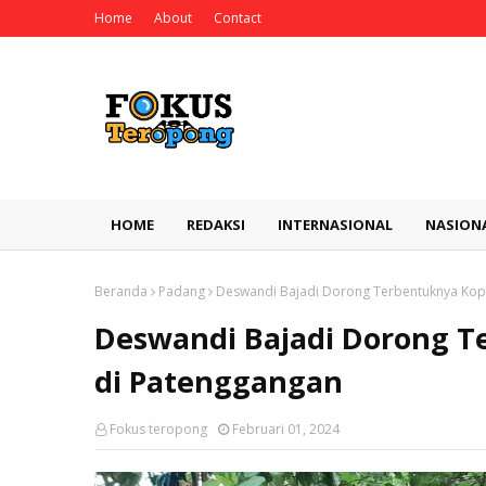
Home
About
Contact
HOME
REDAKSI
INTERNASIONAL
NASION
Beranda
Padang
Deswandi Bajadi Dorong Terbentuknya Kop
Deswandi Bajadi Dorong T
di Patenggangan
Fokus teropong
Februari 01, 2024