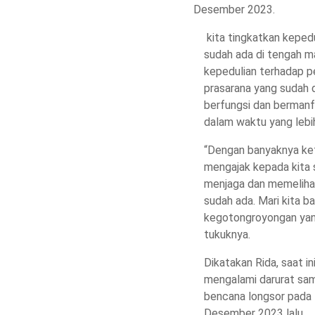
Desember 2023.
kita tingkatkan keped
sudah ada di tengah m
kepedulian terhadap p
prasarana yang sudah 
berfungsi dan berman
dalam waktu yang lebi
“Dengan banyaknya ket
mengajak kepada kita
menjaga dan memelihar
sudah ada. Mari kita b
kegotongroyongan yang 
tukuknya.
Dikatakan Rida, saat 
mengalami darurat sam
bencana longsor pada
Desember 2023 lalu.