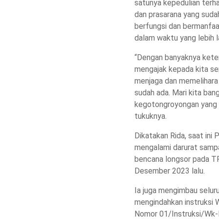
satunya kepedulian terh
dan prasarana yang suda
berfungsi dan bermanfa
dalam waktu yang lebih l
“Dengan banyaknya keter
mengajak kepada kita s
menjaga dan memelihara 
sudah ada. Mari kita ban
kegotongroyongan yang su
tukuknya.
Dikatakan Rida, saat in
mengalami darurat sampa
bencana longsor pada T
Desember 2023 lalu.
Ia juga mengimbau selur
mengindahkan instruksi
Nomor 01/Instruksi/Wk-