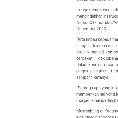
Ia juga mengimbau sel
mengindahkan instruk
Nomor 01/Instruksi/W
Desember 2023.
“Kita imbau kepada ma
sampah di rumah masi
organik menjadi kompo
terdekat. Tidak dibe
dalam kondisi tercam
pinggir jalan-jalan ut
sampah,” katanya.
“Semoga apa yang kita
memberikan hal yang l
menjadi amal ibadah ba
Musrenbang di Kecama
juga dihadiri anggot