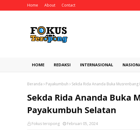
Home
About
Contact
HOME
REDAKSI
INTERNASIONAL
NASION
Beranda
Payakumbuh
Sekda Rida Ananda Buka Musrenbang
Sekda Rida Ananda Buka 
Payakumbuh Selatan
Fokus teropong
Februari 05, 2024