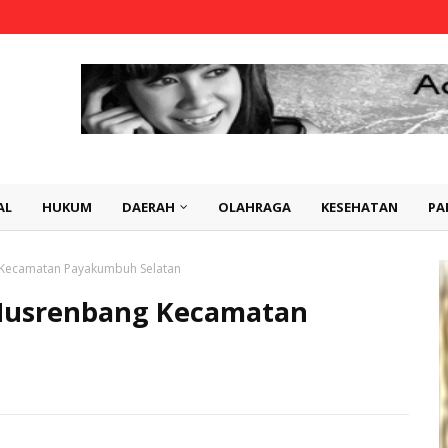
AL
HUKUM
DAERAH
OLAHRAGA
KESEHATAN
PA
 Kecamatan Payakumbuh Selatan
Musrenbang Kecamatan