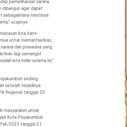
adap pemeliharaan sarana
h dibangun agar dapat
at sebagaimana mestinya
ama,” ucapnya.
batasan kita, kami
emua untuk memanfaatkan,
sarana dan prasarana yang
gkitkan lagi semangat
dah kita miliki selama ini,”
i Payakumbuh sedang
h setelah terjadinya
PA Regional tanggal 20
uh masyarakat untuk
 Wali Kota Payakumbuh
Pyk/2023 tanggal 21