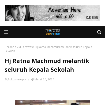
Beranda
Musirawas
Hj Ratna Machmud melantik seluruh Kepala
Sekolah
Hj Ratna Machmud melantik
seluruh Kepala Sekolah
Fokus teropong
Maret 24, 2024