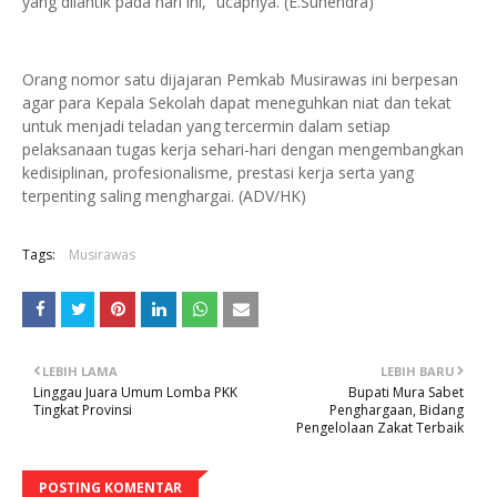
yang dilantik pada hari ini,” ucapnya. (E.Suhendra)
Orang nomor satu dijajaran Pemkab Musirawas ini berpesan
agar para Kepala Sekolah dapat meneguhkan niat dan tekat
untuk menjadi teladan yang tercermin dalam setiap
pelaksanaan tugas kerja sehari-hari dengan mengembangkan
kedisiplinan, profesionalisme, prestasi kerja serta yang
terpenting saling menghargai. (ADV/HK)
Tags:
Musirawas
LEBIH LAMA
LEBIH BARU
Linggau Juara Umum Lomba PKK
Bupati Mura Sabet
Tingkat Provinsi
Penghargaan, Bidang
Pengelolaan Zakat Terbaik
POSTING KOMENTAR