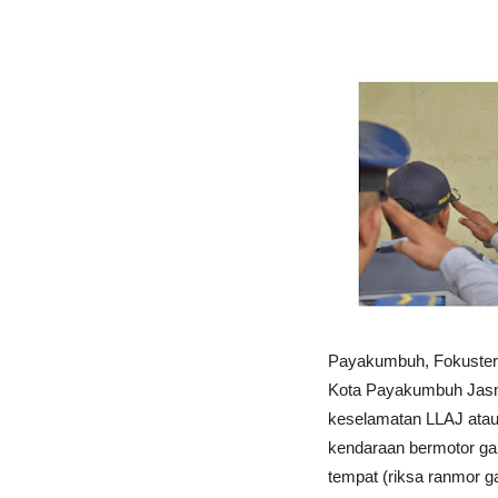
Payakumbuh, Fokustero
Kota Payakumbuh Jasm
keselamatan LLAJ ata
kendaraan bermotor ga
tempat (riksa ranmor g