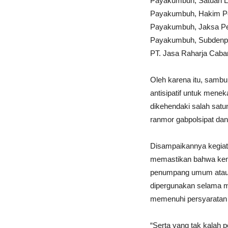
Payakumbuh, Satuan La
Payakumbuh, Hakim Pe
Payakumbuh, Jaksa Pen
Payakumbuh, Subdenp
PT. Jasa Raharja Caban
Oleh karena itu, sambu
antisipatif untuk menek
dikehendaki salah sat
ranmor gabpolsipat da
Disampaikannya kegiat
memastikan bahwa kend
penumpang umum atau
dipergunakan selama ma
memenuhi persyaratan t
“Serta yang tak kalah 