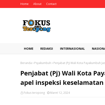
Home
About
Contact
HOME
REDAKSI
INTERNASIONAL
NASION
Beranda
Psyakumbuh
Penjabat (Pj) Wali Kota Payakumbuh J
Penjabat (Pj) Wali Kota 
apel inspeksi keselamatan
Fokus teropong
Maret 12, 2024