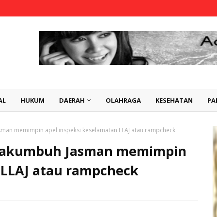
AL
HUKUM
DAERAH
OLAHRAGA
KESEHATAN
PA
asman memimpin apel inspeksi keselamatan LLAJ atau rampcheck
Payakumbuh Jasman memimpin
 LLAJ atau rampcheck