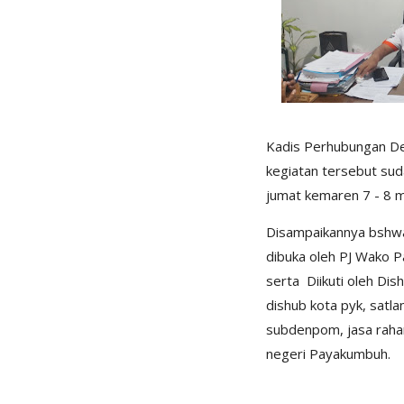
Kadis Perhubungan D
kegiatan tersebut suda
jumat kemaren 7 - 8 m
Disampaikannya bshwa
dibuka oleh PJ Wako 
serta Diikuti oleh Dis
dishub kota pyk, satl
subdenpom, jasa rahar
negeri Payakumbuh.