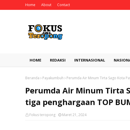
Home
About
Contact
HOME
REDAKSI
INTERNASIONAL
NASION
Beranda
Payakumbuh
Perumda Air Minum Tirta Sago Kota 
Perumda Air Minum Tirta 
tiga penghargaan TOP BU
Fokus teropong
Maret 21, 2024