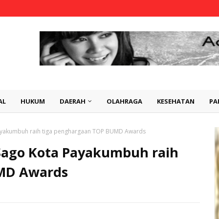
AL
HUKUM
DAERAH
OLAHRAGA
KESEHATAN
PA
Payakumbuh raih tiga penghargaan TOP BUMD Awards
Sago Kota Payakumbuh raih
MD Awards