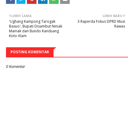
LEBIH LAMA
LEBIH BARU
'Ughang Kampong Tarogak
3 Raperda Fokus DPRD Musi
Basuo', Bupati Disambut Niniak
Rawas
Mamak dan Bundo Kanduang
Koto Alam
POSTING KOMENTAR
0 Komentar