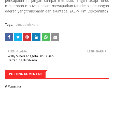
pencapaian ini jangan sampai membuat lengah tetapi harus
menambah motivasi dalam mewujudkan tata kelola keuangan
daerah yang transparan dan akuntabel. (AEP/ Tim Diskominfo)
Tags:
Limapuluh Kota
LEBIH LAMA
LEBIH BARU
Welly Suheri Anggota DPRD,Siap
Bertarung di Pilkada
POSTING KOMENTAR
0 Komentar