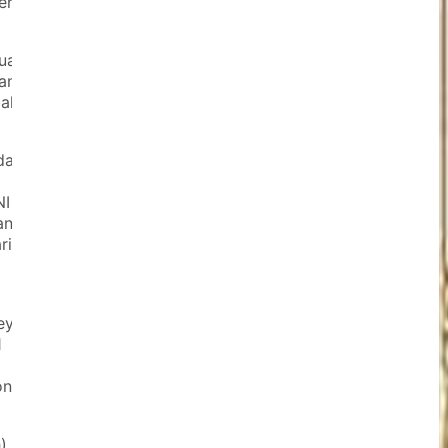
erta
tuan
kan
ali
da
NI
ang
ri
ey
1
on
)