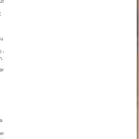
ut
X
u 11
l di
n.
an
n
a
a
esai