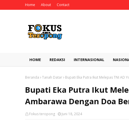
Home
About
Contact
HOME
REDAKSI
INTERNASIONAL
NASION
Beranda
Tanah Datar
Bupati Eka Putra Ikut Melepas TNI A
Bupati Eka Putra Ikut Mel
Ambarawa Dengan Doa Ber
Fokus teropong
Juni 18, 2024