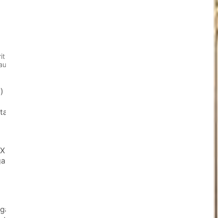
it
auan
)
tas
 X
gan
ugas