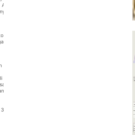
I AD
hnya
to
gan
n
i
sak
an
 3,8