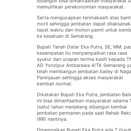
dibangun bisa dimanfaatkan masyarakat s
memulihkan perekonomian masyarakat.
Serta mengucapkan terimakasih atas ban
moril sehingga jembatan dapat dilaksana
tepat waktu dan mohon pamit untuk kemb
ke kesatuan di Semarang.
Bupati Tanah Datar Eka Putra, SE, MM. pa
kesempatan itu menyampaikan rasa rasa
syukur dan ucapan terima kasih kepada T
AD Yonzipur Ambarawa 4/TK Semarang y
telah membangun jembatan bailey di Naga
Paninjauan sehingga akses masyarakat
kembali normal.
Dikatakan Bupati Eka Putra, jembatan Bail
ini bisa dimanfaatkan masyarakat selama 
(satu) tahun menjelang dibangun kembai
jembatan permanen pada saat Rehab Rek
(RR) nantinya.
Disampaikan Bupati Eka Putra ada 7 (tujuh