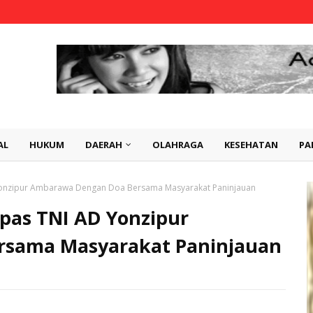
AL
HUKUM
DAERAH
OLAHRAGA
KESEHATAN
PA
D Yonzipur Ambarawa Dengan Doa Bersama Masyarakat Paninjauan
epas TNI AD Yonzipur
sama Masyarakat Paninjauan