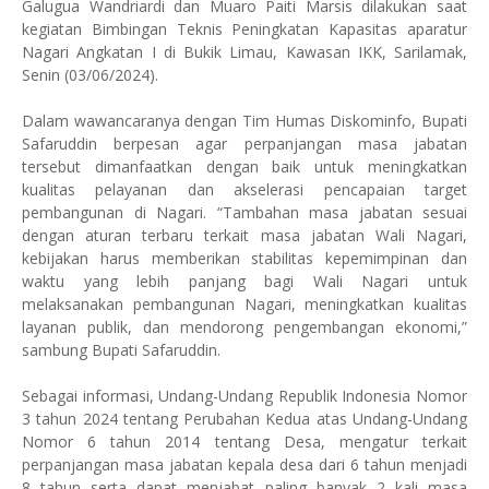
Galugua Wandriardi dan Muaro Paiti Marsis dilakukan saat
kegiatan Bimbingan Teknis Peningkatan Kapasitas aparatur
Nagari Angkatan I di Bukik Limau, Kawasan IKK, Sarilamak,
Senin (03/06/2024).
Dalam wawancaranya dengan Tim Humas Diskominfo, Bupati
Safaruddin berpesan agar perpanjangan masa jabatan
tersebut dimanfaatkan dengan baik untuk meningkatkan
kualitas pelayanan dan akselerasi pencapaian target
pembangunan di Nagari. “Tambahan masa jabatan sesuai
dengan aturan terbaru terkait masa jabatan Wali Nagari,
kebijakan harus memberikan stabilitas kepemimpinan dan
waktu yang lebih panjang bagi Wali Nagari untuk
melaksanakan pembangunan Nagari, meningkatkan kualitas
layanan publik, dan mendorong pengembangan ekonomi,”
sambung Bupati Safaruddin.
Sebagai informasi, Undang-Undang Republik Indonesia Nomor
3 tahun 2024 tentang Perubahan Kedua atas Undang-Undang
Nomor 6 tahun 2014 tentang Desa, mengatur terkait
perpanjangan masa jabatan kepala desa dari 6 tahun menjadi
8 tahun serta dapat menjabat paling banyak 2 kali masa