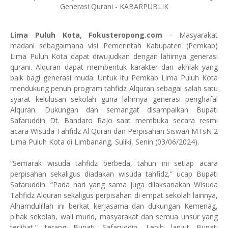
Lima Puluh Kota, Fokusteropong.com
- Masyarakat
madani sebagaimana visi Pemerintah Kabupaten (Pemkab)
Lima Puluh Kota dapat diwujudkan dengan lahirnya generasi
qurani. Alquran dapat membentuk karakter dan akhlak yang
baik bagi generasi muda. Untuk itu Pemkab Lima Puluh Kota
mendukung penuh program tahfidz Alquran sebagai salah satu
syarat kelulusan sekolah guna lahirnya generasi penghafal
Alquran. Dukungan dan semangat disampaikan Bupati
Safaruddin Dt. Bandaro Rajo saat membuka secara resmi
acara Wisuda Tahfidz Al Quran dan Perpisahan Siswa/i MTsN 2
Lima Puluh Kota di Limbanang, Suliki, Senin (03/06/2024).
“Semarak wisuda tahfidz berbeda, tahun ini setiap acara
perpisahan sekaligus diadakan wisuda tahfidz,” ucap Bupati
Safaruddin. “Pada hari yang sama juga dilaksanakan Wisuda
Tahfidz Alquran sekaligus perpisahan di empat sekolah lainnya,
Alhamdulillah ini berkat kerjasama dan dukungan Kemenag,
pihak sekolah, wali murid, masyarakat dan semua unsur yang
terlibat,” terang Bupati Safaruddin. Lebih lanjut Bupati