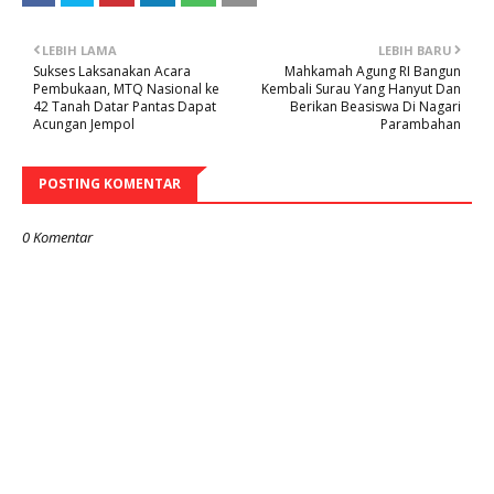
LEBIH LAMA
LEBIH BARU
Sukses Laksanakan Acara
Mahkamah Agung RI Bangun
Pembukaan, MTQ Nasional ke
Kembali Surau Yang Hanyut Dan
42 Tanah Datar Pantas Dapat
Berikan Beasiswa Di Nagari
Acungan Jempol
Parambahan
POSTING KOMENTAR
0 Komentar