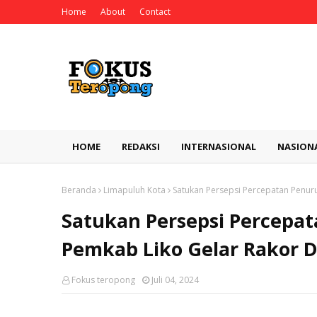
Home
About
Contact
HOME
REDAKSI
INTERNASIONAL
NASION
Beranda
Limapuluh Kota
Satukan Persepsi Percepatan Penur
Satukan Persepsi Percepa
Pemkab Liko Gelar Rakor 
Fokus teropong
Juli 04, 2024