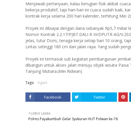
Menjawab pertanyaan, kalau kerugian fisik akibat cuac
bekerja produktif, tapi hari-hari ini cuaca sudah baik, k
kontrak kerja selama 200 hari kalender, terhitung Mei 2
Proyek ini dibiayai dengan dana sebanyak Rp5,7 miliar
Nomor Kontrak 2.2.17/PJBT.DAU-R III/DPUTR-AG/V.2024, 
jelas, tutur Doris, tenaga kerja setiap hari 10 orang, ta
Lintas setinggi 180 cm dari jalan raya. Yang sudah pe
Proyek ini termasuk sub kegiatan pembangunan jembata
dibangun untuk akses jalan menuju objek wisata Pasia T
Tanjung Mutiara.(Mei Ridwan)
Tags:
Agam
Facebook
Twitter
LEBIH LAMA
Polres Payakumbuh Gelar Syukuran HUT Polwan ke-76