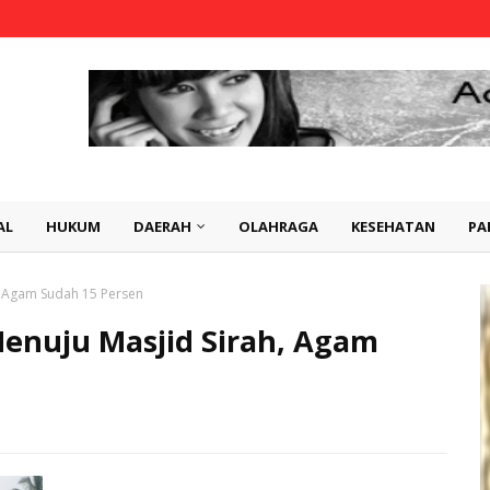
AL
HUKUM
DAERAH
OLAHRAGA
KESEHATAN
PA
 Agam Sudah 15 Persen
nuju Masjid Sirah, Agam