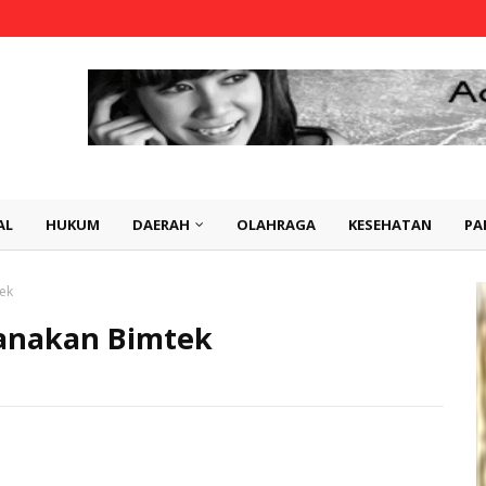
AL
HUKUM
DAERAH
OLAHRAGA
KESEHATAN
PA
ek
anakan Bimtek