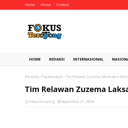
Home
About
Contact
HOME
REDAKSI
INTERNASIONAL
NASION
Beranda
Payakumbuh
Tim Relawan Zuzema Laksanakan Bimt
Tim Relawan Zuzema Laks
Fokus teropong
September 27, 2024