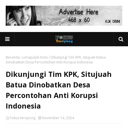
Beranda
Limapuluh Kota
Dikunjungi Tim KPK, Situjuah Batua
Dinobatkan Desa Percontohan Anti Korupsi Indonesia
Dikunjungi Tim KPK, Situjuah
Batua Dinobatkan Desa
Percontohan Anti Korupsi
Indonesia
Fokus teropong
November 14, 2024