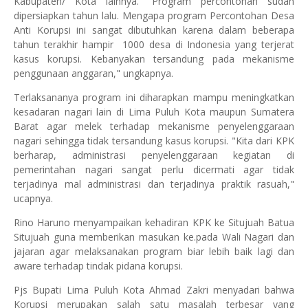
Kabupaten/ Kota lainnya. "Program percontohan sudah
dipersiapkan tahun lalu. Mengapa program Percontohan Desa
Anti Korupsi ini sangat dibutuhkan karena dalam beberapa
tahun terakhir hampir 1000 desa di Indonesia yang terjerat
kasus korupsi. Kebanyakan tersandung pada mekanisme
penggunaan anggaran," ungkapnya.
Terlaksananya program ini diharapkan mampu meningkatkan
kesadaran nagari lain di Lima Puluh Kota maupun Sumatera
Barat agar melek terhadap mekanisme penyelenggaraan
nagari sehingga tidak tersandung kasus korupsi. "Kita dari KPK
berharap, administrasi penyelenggaraan kegiatan di
pemerintahan nagari sangat perlu dicermati agar tidak
terjadinya mal administrasi dan terjadinya praktik rasuah,"
ucapnya.
Rino Haruno menyampaikan kehadiran KPK ke Situjuah Batua
Situjuah guna memberikan masukan ke.pada Wali Nagari dan
jajaran agar melaksanakan program biar lebih baik lagi dan
aware terhadap tindak pidana korupsi.
Pjs Bupati Lima Puluh Kota Ahmad Zakri menyadari bahwa
Korupsi merupakan salah satu masalah terbesar yang