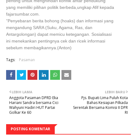
penting untuk menghindari konflik antar pendukung
yang memiliki pilihan politik berbeda,ungkap Afif kepada
fajarsumbar.com.
“Penyebaran berita bohong (hoaks) dan informasi yang
mengandung SARA (Suku, Agama, Ras, dan
Antargolongan) dapat memicu ketegangan. Sosialisasi
ini menekankan pentingnya cek dan ricek informasi
sebelum membagikannya.(Anton)
Tags:
Pasaman
LEBIH LAMA
LEBIH BARU
Anggota Pasaman DPRD Eka
Pjs. Bupati Lima Puluh Kota
Hariani Sandra bersama Cici
Bahas Kesiapan Pilkada
Wahyuni Hadiri HUT Partai
Serentak Bersama Komisi II DPR
Golkar Ke 60
RI
POSTING KOMENTAR