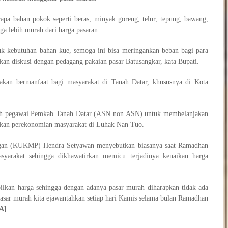
pa bahan pokok seperti beras, minyak goreng, telur, tepung, bawang,
ga lebih murah dari harga pasaran.
k kebutuhan bahan kue, semoga ini bisa meringankan beban bagi para
kan diskusi dengan pedagang pakaian pasar Batusangkar, kata Bupati.
akan bermanfaat bagi masyarakat di Tanah Datar, khususnya di Kota
uruh pegawai Pemkab Tanah Datar (ASN non ASN) untuk membelanjakan
lkan perekonomian masyarakat di Luhak Nan Tuo.
ngan (KUKMP) Hendra Setyawan menyebutkan biasanya saat Ramadhan
asyarakat sehingga dikhawatirkan memicu terjadinya kenaikan harga
bilkan harga sehingga dengan adanya pasar murah diharapkan tidak ada
 Pasar murah kita ejawantahkan setiap hari Kamis selama bulan Ramadhan
A]