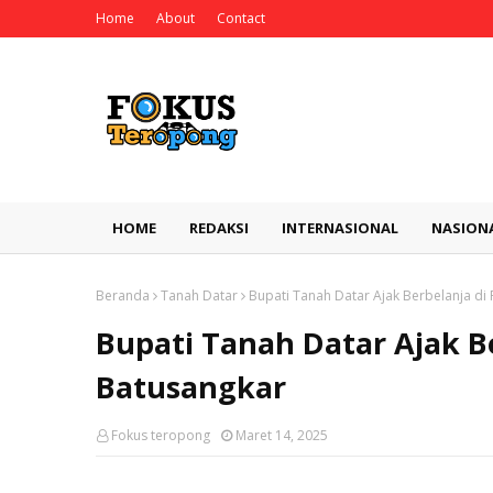
Home
About
Contact
HOME
REDAKSI
INTERNASIONAL
NASION
Beranda
Tanah Datar
Bupati Tanah Datar Ajak Berbelanja di
Bupati Tanah Datar Ajak B
Batusangkar
Fokus teropong
Maret 14, 2025