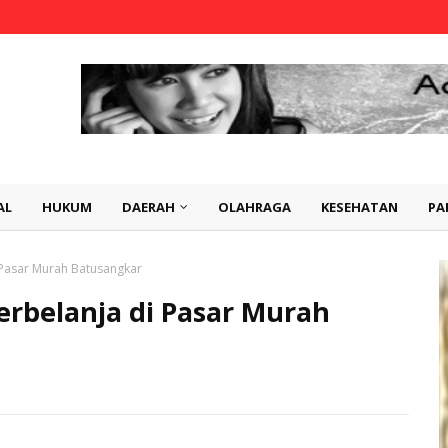
AL
HUKUM
DAERAH
OLAHRAGA
KESEHATAN
PA
 Pasar Murah Batusangkar
erbelanja di Pasar Murah