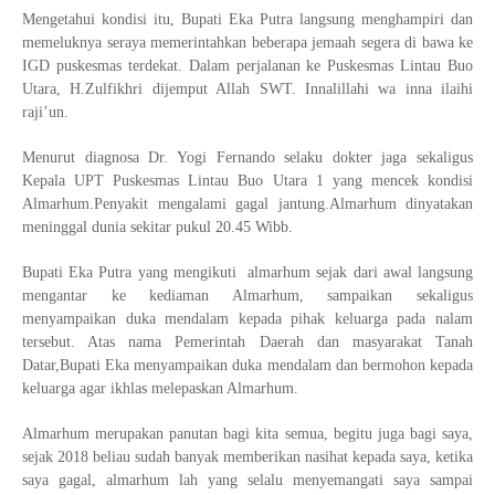
Mengetahui kondisi itu, Bupati Eka Putra langsung menghampiri dan
memeluknya seraya memerintahkan beberapa jemaah segera di bawa ke
IGD puskesmas terdekat. Dalam perjalanan ke Puskesmas Lintau Buo
Utara, H.Zulfikhri dijemput Allah SWT. Innalillahi wa inna ilaihi
raji’un.
Menurut diagnosa Dr. Yogi Fernando selaku dokter jaga sekaligus
Kepala UPT Puskesmas Lintau Buo Utara 1 yang mencek kondisi
Almarhum.Penyakit mengalami gagal jantung.Almarhum dinyatakan
meninggal dunia sekitar pukul 20.45 Wibb.
Bupati Eka Putra yang mengikuti almarhum sejak dari awal langsung
mengantar ke kediaman Almarhum, sampaikan sekaligus
menyampaikan duka mendalam kepada pihak keluarga pada nalam
tersebut. Atas nama Pemerintah Daerah dan masyarakat Tanah
Datar,Bupati Eka menyampaikan duka mendalam dan bermohon kepada
keluarga agar ikhlas melepaskan Almarhum.
Almarhum merupakan panutan bagi kita semua, begitu juga bagi saya,
sejak 2018 beliau sudah banyak memberikan nasihat kepada saya, ketika
saya gagal, almarhum lah yang selalu menyemangati saya sampai