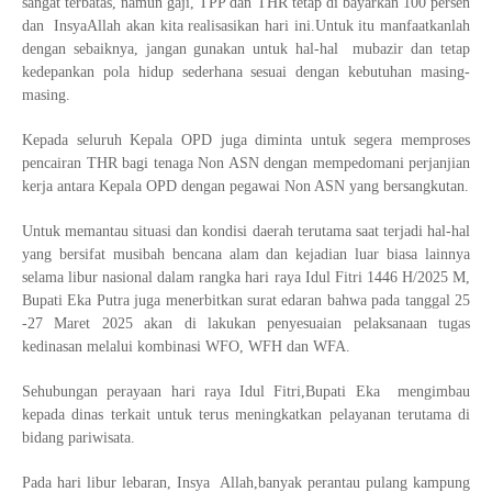
sangat terbatas, namun gaji, TPP dan THR tetap di bayarkan 100 persen
dan InsyaAllah akan kita realisasikan hari ini.Untuk itu manfaatkanlah
dengan sebaiknya, jangan gunakan untuk hal-hal mubazir dan tetap
kedepankan pola hidup sederhana sesuai dengan kebutuhan masing-
masing.
Kepada seluruh Kepala OPD juga diminta untuk segera memproses
pencairan THR bagi tenaga Non ASN dengan mempedomani perjanjian
kerja antara Kepala OPD dengan pegawai Non ASN yang bersangkutan.
Untuk memantau situasi dan kondisi daerah terutama saat terjadi hal-hal
yang bersifat musibah bencana alam dan kejadian luar biasa lainnya
selama libur nasional dalam rangka hari raya Idul Fitri 1446 H/2025 M,
Bupati Eka Putra juga menerbitkan surat edaran bahwa pada tanggal 25
-27 Maret 2025 akan di lakukan penyesuaian pelaksanaan tugas
kedinasan melalui kombinasi WFO, WFH dan WFA.
Sehubungan perayaan hari raya Idul Fitri,Bupati Eka mengimbau
kepada dinas terkait untuk terus meningkatkan pelayanan terutama di
bidang pariwisata.
Pada hari libur lebaran, Insya Allah,banyak perantau pulang kampung