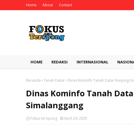
Home
About
Contact
HOME
REDAKSI
INTERNASIONAL
NASION
Beranda
Tanah Datar
Dinas Kominfo Tanah Datar Kunjungi K
Dinas Kominfo Tanah Datar
Simalanggang
Fokus teropong
April 24, 2025