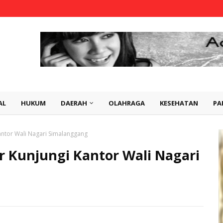
AL
HUKUM
DAERAH
OLAHRAGA
KESEHATAN
PA
antor Wali Nagari Simalanggang
 Kunjungi Kantor Wali Nagari