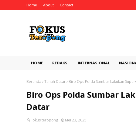
Home
About
Contact
HOME
REDAKSI
INTERNASIONAL
NASION
Beranda
Tanah Datar
Biro Ops Polda Sumbar Lakukan Supervi
Biro Ops Polda Sumbar Lak
Datar
Fokus teropong
Mei 23, 2025