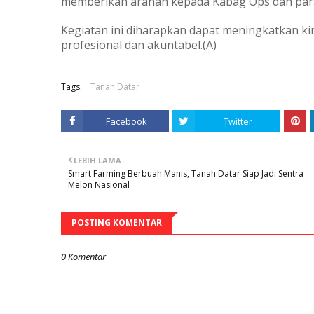
memberikan arahan kepada Kabag Ops dan par
Kegiatan ini diharapkan dapat meningkatkan ki
profesional dan akuntabel.(A)
Tags:
Tanah Datar
Facebook
Twitter
LEBIH LAMA
Smart Farming Berbuah Manis, Tanah Datar Siap Jadi Sentra
Melon Nasional
POSTING KOMENTAR
0 Komentar