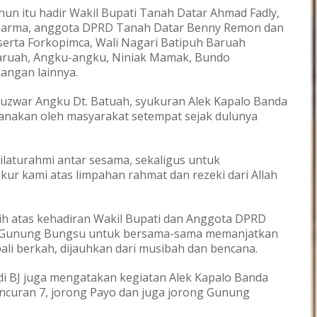
hun itu hadir Wakil Bupati Tanah Datar Ahmad Fadly,
i Darma, anggota DPRD Tanah Datar Benny Remon dan
eserta Forkopimca, Wali Nagari Batipuh Baruah
Baruah, Angku-angku, Niniak Mamak, Bundo
angan lainnya.
uzwar Angku Dt. Batuah, syukuran Alek Kapalo Banda
sanakan oleh masyarakat setempat sejak dulunya
silaturahmi antar sesama, sekaligus untuk
ukur kami atas limpahan rahmat dan rezeki dari Allah
h atas kehadiran Wakil Bupati dan Anggota DPRD
di Gunung Bungsu untuk bersama-sama memanjatkan
li berkah, dijauhkan dari musibah dan bencana.
i BJ juga mengatakan kegiatan Alek Kapalo Banda
Pincuran 7, jorong Payo dan juga jorong Gunung