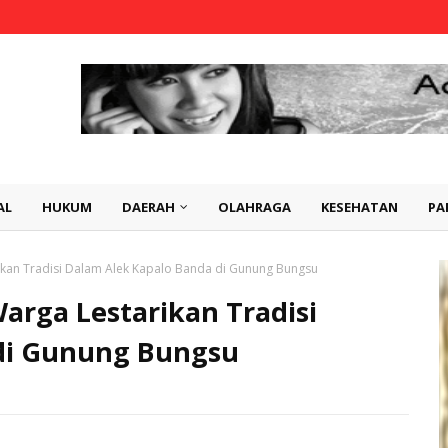
AL
HUKUM
DAERAH
OLAHRAGA
KESEHATAN
PA
kan Tradisi Dalam Alek Kapalo Banda di Gunung Bungsu
rga Lestarikan Tradisi
di Gunung Bungsu