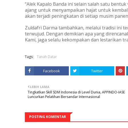
“Alek Kapalo Banda ini selain salah satu bentu
ajang untuk menyampaikan hajat untuk kembali
akan terjadi peningkatan di setiap musim panen
Zuldafri Darma tambahkan, melalui tradisi ini
terwujud. Dengan demikian apa yang direncana
Kami, jaga selalu kekompakan dan lestarikan trad
Tags:
Tanah Datar
Facebook
Twitter
LEBIH LAMA
Tingkatkan Skill SDM Indonesia di Level Dunia, APPINDO-IASE
Luncurkan Pelatihan Bersandar Internasional
POSTING KOMENTAR