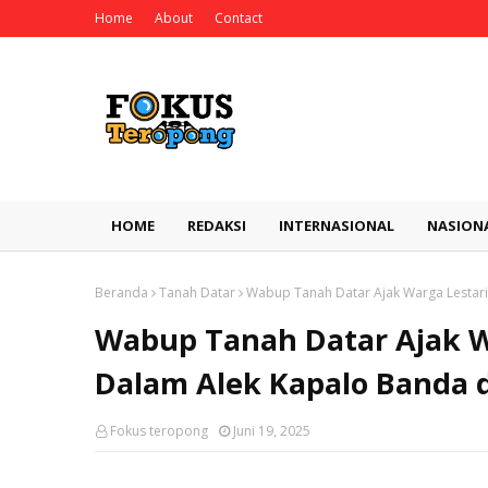
Home
About
Contact
HOME
REDAKSI
INTERNASIONAL
NASION
Beranda
Tanah Datar
Wabup Tanah Datar Ajak Warga Lestari
Wabup Tanah Datar Ajak Wa
Dalam Alek Kapalo Banda 
Fokus teropong
Juni 19, 2025