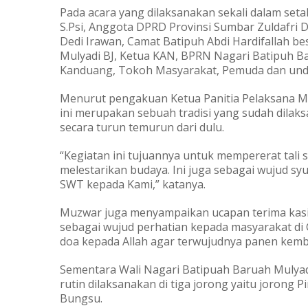
Pada acara yang dilaksanakan sekali dalam seta
S.Psi, Anggota DPRD Provinsi Sumbar Zuldafr
Dedi Irawan, Camat Batipuh Abdi Hardifallah b
Mulyadi BJ, Ketua KAN, BPRN Nagari Batipuh 
Kanduang, Tokoh Masyarakat, Pemuda dan und
Menurut pengakuan Ketua Panitia Pelaksana M
ini merupakan sebuah tradisi yang sudah dilak
secara turun temurun dari dulu.
“Kegiatan ini tujuannya untuk mempererat tali 
melestarikan budaya. Ini juga sebagai wujud sy
SWT kepada Kami,” katanya.
Muzwar juga menyampaikan ucapan terima kasi
sebagai wujud perhatian kepada masyarakat 
doa kepada Allah agar terwujudnya panen kemba
Sementara Wali Nagari Batipuah Baruah Mulyad
rutin dilaksanakan di tiga jorong yaitu jorong 
Bungsu.