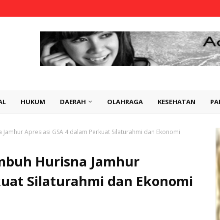
AL
HUKUM
DAERAH
OLAHRAGA
KESEHATAN
PA
 Jamhur Apresiasi GSA 4 dalam Perkuat Silaturahmi dan Ekonomi
mbuh Hurisna Jamhur
kuat Silaturahmi dan Ekonomi