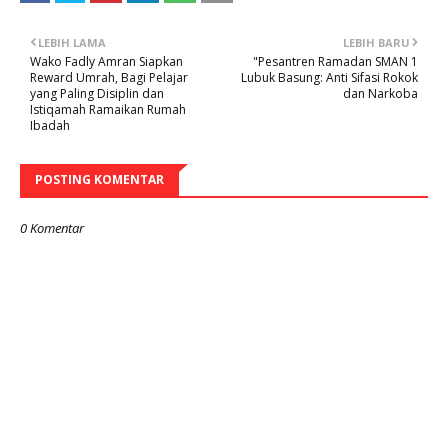
LEBIH LAMA
LEBIH BARU
Wako Fadly Amran Siapkan
"Pesantren Ramadan SMAN 1
Reward Umrah, Bagi Pelajar
Lubuk Basung: Anti Sifasi Rokok
yang Paling Disiplin dan
dan Narkoba
Istiqamah Ramaikan Rumah
Ibadah
POSTING KOMENTAR
0 Komentar