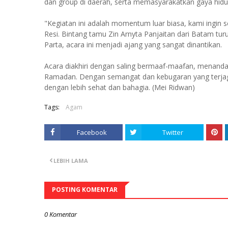
dan group di daerah, serta memasyarakatkan gaya hidu
"Kegiatan ini adalah momentum luar biasa, kami ingin 
Resi. Bintang tamu Zin Arnyta Panjaitan dari Batam tur
Parta, acara ini menjadi ajang yang sangat dinantikan.
Acara diakhiri dengan saling bermaaf-maafan, menandai
Ramadan. Dengan semangat dan kebugaran yang terjag
dengan lebih sehat dan bahagia. (Mei Ridwan)
Tags:
Agam
Facebook
Twitter
LEBIH LAMA
POSTING KOMENTAR
0 Komentar