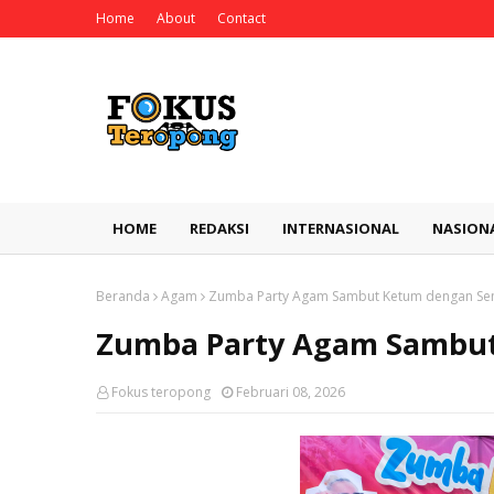
Home
About
Contact
HOME
REDAKSI
INTERNASIONAL
NASION
Beranda
Agam
Zumba Party Agam Sambut Ketum dengan S
Zumba Party Agam Sambu
Fokus teropong
Februari 08, 2026