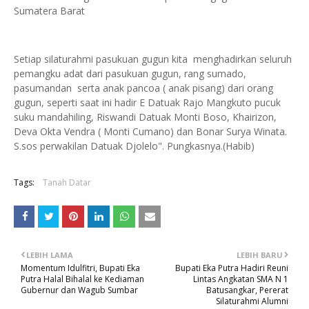
Sumatera Barat
Setiap silaturahmi pasukuan gugun kita menghadirkan seluruh
pemangku adat dari pasukuan gugun, rang sumado,
pasumandan serta anak pancoa ( anak pisang) dari orang
gugun, seperti saat ini hadir E Datuak Rajo Mangkuto pucuk
suku mandahiling, Riswandi Datuak Monti Boso, Khairizon,
Deva Okta Vendra ( Monti Cumano) dan Bonar Surya Winata.
S.sos perwakilan Datuak Djolelo". Pungkasnya.(Habib)
Tags:
Tanah Datar
LEBIH LAMA
LEBIH BARU
Momentum Idulfitri, Bupati Eka
Bupati Eka Putra Hadiri Reuni
Putra Halal Bihalal ke Kediaman
Lintas Angkatan SMA N 1
Gubernur dan Wagub Sumbar
Batusangkar, Pererat
Silaturahmi Alumni