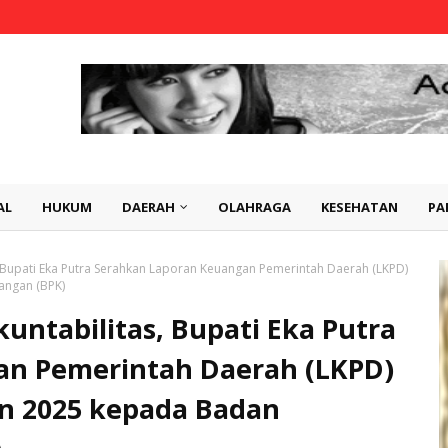
AL
HUKUM
DAERAH
OLAHRAGA
KESEHATAN
PA
, Bupati Eka Putra Serahkan Laporan Keuangan Pemerintah Daerah (LKPD)
angan (BPK)
untabilitas, Bupati Eka Putra
an Pemerintah Daerah (LKPD)
n 2025 kepada Badan