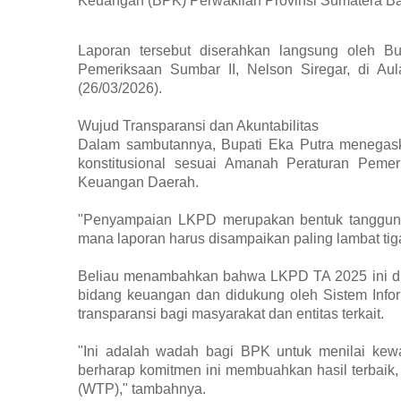
Keuangan (BPK) Perwakilan Provinsi Sumatera Ba
​Laporan tersebut diserahkan langsung oleh B
Pemeriksaan Sumbar II, Nelson Siregar, di A
(26/03/2026).
​Wujud Transparansi dan Akuntabilitas
​Dalam sambutannya, Bupati Eka Putra menega
konstitusional sesuai Amanah Peraturan Peme
Keuangan Daerah.
​"Penyampaian LKPD merupakan bentuk tanggung
mana laporan harus disampaikan paling lambat tiga
​Beliau menambahkan bahwa LKPD TA 2025 ini d
bidang keuangan dan didukung oleh Sistem Inform
transparansi bagi masyarakat dan entitas terkait.
​"Ini adalah wadah bagi BPK untuk menilai kew
berharap komitmen ini membuahkan hasil terbaik
(WTP)," tambahnya.