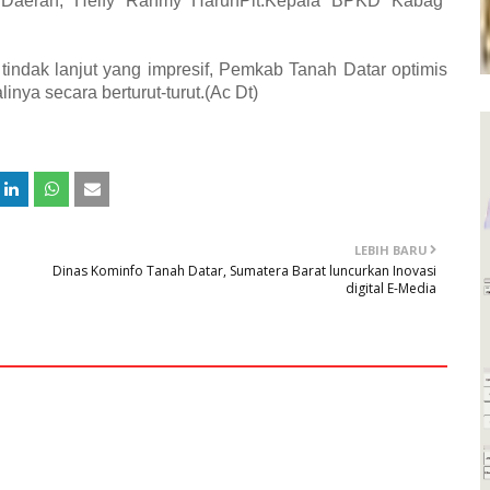
ur Daerah, Helfy Rahmy Harun
​Plt.Kepala BPKD
​Kabag
tindak lanjut yang impresif, Pemkab Tanah Datar optimis
nya secara berturut-turut.(Ac Dt)
LEBIH BARU
Dinas Kominfo Tanah Datar, Sumatera Barat luncurkan Inovasi
digital E-Media