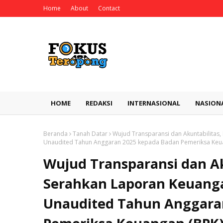
Home
About
Contact
HOME
REDAKSI
INTERNASIONAL
NASION
Beranda
Tanah Datar
​Wujud Transparansi dan Akuntabilitas
Unaudited Tahun Anggaran 2025 kepada Badan Pemeriksa Keu
​Wujud Transparansi dan Ak
Serahkan Laporan Keuang
Unaudited Tahun Anggara