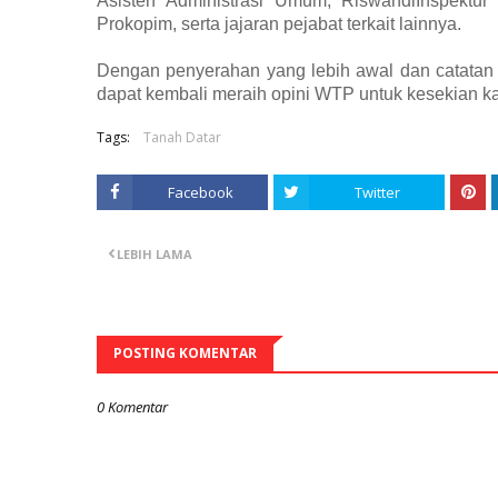
​Asisten Administrasi Umum, Riswandi​Inspekt
Prokopim, serta jajaran pejabat terkait lainnya.
​Dengan penyerahan yang lebih awal dan catatan 
dapat kembali meraih opini WTP untuk kesekian kali
Tags:
Tanah Datar
Facebook
Twitter
LEBIH LAMA
POSTING KOMENTAR
0 Komentar