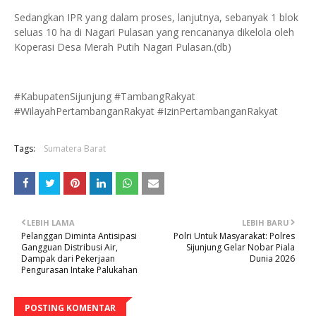
Sedangkan IPR yang dalam proses, lanjutnya, sebanyak 1 blok
seluas 10 ha di Nagari Pulasan yang rencananya dikelola oleh
Koperasi Desa Merah Putih Nagari Pulasan.(db)
#KabupatenSijunjung #TambangRakyat
#WilayahPertambanganRakyat #IzinPertambanganRakyat
Tags:
Sumatera Barat
LEBIH LAMA
LEBIH BARU
Pelanggan Diminta Antisipasi
Polri Untuk Masyarakat: Polres
Gangguan Distribusi Air,
Sijunjung Gelar Nobar Piala
Dampak dari Pekerjaan
Dunia 2026
Pengurasan Intake Palukahan
POSTING KOMENTAR