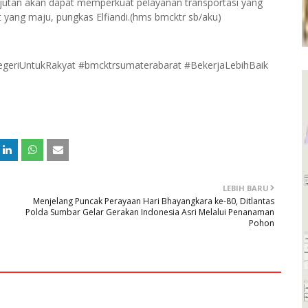
njutan akan dapat memperkuat pelayanan transportasi yang
ang maju, pungkas Elfiandi.(hms bmcktr sb/aku)
riUntukRakyat #bmcktrsumaterabarat #BekerjaLebihBaik
LEBIH BARU
Menjelang Puncak Perayaan Hari Bhayangkara ke-80, Ditlantas
Polda Sumbar Gelar Gerakan Indonesia Asri Melalui Penanaman
Pohon