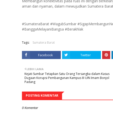
Membangun konektivitas pada ruas ini dengan berkela
aman dan nyaman, dalam mewujudkan Sumatera Barat y
#SumateraBarat #WagubSumbar #SigapMembangunNege
#BanggaMelayaniBangsa #Berakhlak
Tags:
Sumatera Barat
Facebook
Twitter
LEBIH LAMA
Kejati Sumbar Tetapkan Satu Orang Tersangka dalam Kasus
Dugaan Korupsi Pembangunan Kampus III UIN Imam Bonjol
Padang
POSTING KOMENTAR
0 Komentar