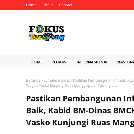
Home
About
Contact
HOME
REDAKSI
INTERNASIONAL
NASION
Beranda
Sumatera Barat
Pastikan Pembangunan Infrastruktu
Wagub Vasko Kunjungi Ruas Manggopoh - Padang Luar
Pastikan Pembangunan Inf
Baik, Kabid BM-Dinas BM
Vasko Kunjungi Ruas Mang