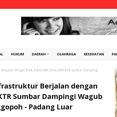
AL
HUKUM
DAERAH
OLAHRAGA
KESEHATAN
PA
r Berjalan dengan Baik, Kabid BM-Dinas BMCKTR Sumbar Dampingi
rastruktur Berjalan dengan
CKTR Sumbar Dampingi Wagub
gopoh - Padang Luar