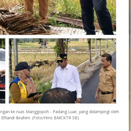
ngan ke ruas Manggopoh - Padang Luar, yang didampingi oleh
lfiandi Ibrahim. (Foto/Hms BMCKTR SB)