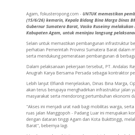
Agam, fokusteropong.com -
UNTUK memastikan pembang
(15/6/26) kemarin, Kepala Bidang Bina Marga Dinas B
Gubernur Sumatera Barat, Vasko Ruseimy melakukan k
Kabupaten Agam, untuk meninjau langsung pelaksanaa
Selain untuk memastikan pembangunan infrastruktur be
perhatian Pemerintah Provinsi Sumatera Barat dalam 
serta mendukung pemerataan pembangunan di berbaga
Dalam pelaksanaan pekerjaan tersebut, PT. Andalas Ra
Anugrah Karya Bersama Persada sebagai kontraktor pel
Lebih lanjut Elfiandi menjelaskan, Dinas Bina Marga, 
akan terus berupaya menghadirkan infrastruktur jalan 
masyarakat serta mendorong pertumbuhan ekonomi da
"Akses ini menjadi urat nadi bagi mobilitas warga, serta 
ruas jalan Manggopoh - Padang Luar ini merupakan kor
dengan dataran tinggi Agam dan Kota Bukittinggi, mela
Barat", bebernya lagi.