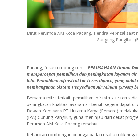
Dirut Perumda AM Kota Padang, Hendra Pebrizal saat
Gungung Pangilun. 
Padang, fokusteropong.com -
PERUSAHAAN Umum Daera
mempercepat pemulihan dan peningkatan layanan air 
lalu. Pemulihan infrastruktur terus dipacu, yang didu
pembangunan Sistem Penyediaan Air Minum (SPAM) ba
Bersama mitra terkait, pemulihan infrastruktur terus d
peningkatan kualitas layanan air bersih segera dapat di
Dewan Komisaris PT Hutama Karya (Persero) melakukan
(IPA) Gunung Pangilun, guna meninjau dari dekat progres p
Perumda AM Kota Padang tersebut.
Kehadiran rombongan petinggi badan usaha milik ne