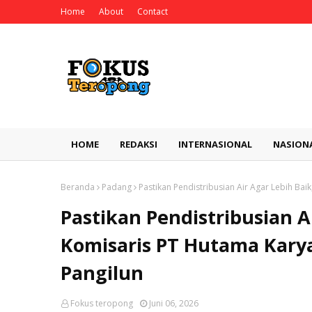
Home
About
Contact
HOME
REDAKSI
INTERNASIONAL
NASION
Beranda
Padang
Pastikan Pendistribusian Air Agar Lebih Ba
Pastikan Pendistribusian A
Komisaris PT Hutama Kary
Pangilun
Fokus teropong
Juni 06, 2026