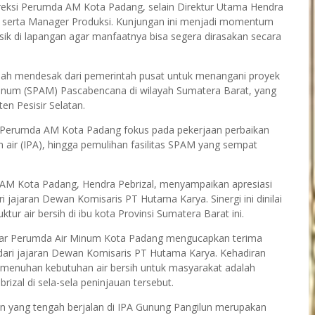
ireksi Perumda AM Kota Padang, selain Direktur Utama Hendra
tria, serta Manager Produksi. Kunjungan ini menjadi momentum
ik di lapangan agar manfaatnya bisa segera dirasakan secara
ah mendesak dari pemerintah pusat untuk menangani proyek
Minum (SPAM) Pascabencana di wilayah Sumatera Barat, yang
n Pesisir Selatan.
 Perumda AM Kota Padang fokus pada pekerjaan perbaikan
an air (IPA), hingga pemulihan fasilitas SPAM yang sempat
AM Kota Padang, Hendra Pebrizal, menyampaikan apresiasi
jajaran Dewan Komisaris PT Hutama Karya. Sinergi ini dinilai
tur air bersih di ibu kota Provinsi Sumatera Barat ini.
sar Perumda Air Minum Kota Padang mengucapkan terima
dari jajaran Dewan Komisaris PT Hutama Karya. Kehadiran
enuhan kebutuhan air bersih untuk masyarakat adalah
rizal di sela-sela peninjauan tersebut.
an yang tengah berjalan di IPA Gunung Pangilun merupakan