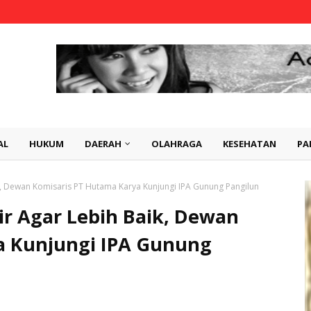
AL
HUKUM
DAERAH
OLAHRAGA
KESEHATAN
PA
ik, Dewan Komisaris PT Hutama Karya Kunjungi IPA Gunung Pangilun
ir Agar Lebih Baik, Dewan
a Kunjungi IPA Gunung